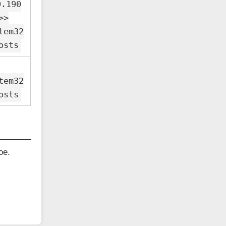
0.190
>>
tem32
osts
tem32
osts
ое.
и