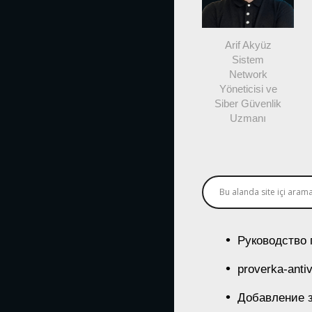
Arif Akyüz
Sistem
Network
Yöneticisi ve
Siber Güvenlik
Uzmanı
Руководство 
proverka-anti
Добавление 