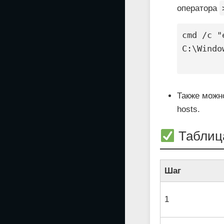
оператора
cmd /c "
C:\Windo
Также можн
hosts.
Таблица
Шаг
1