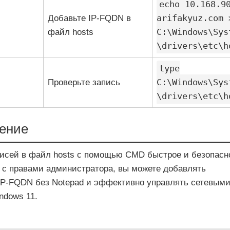
echo 10.168.9
arifakyuz.com 
Добавьте IP-FQDN в
C:\Windows\Sys
файл hosts
\drivers\etc\h
type
C:\Windows\Sys
Проверьте запись
\drivers\etc\h
ение
исей в файл hosts с помощью CMD быстрое и безопасн
с правами администратора, вы можете добавлять
IP-FQDN без Notepad и эффективно управлять сетевым
ndows 11.