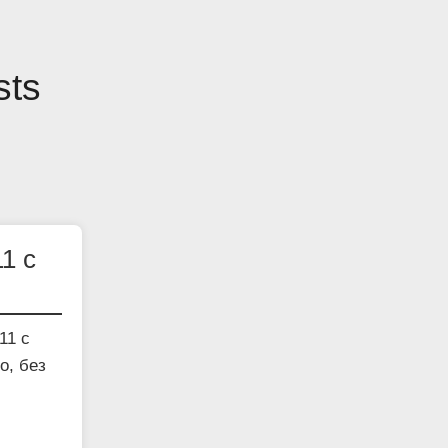
sts
1 с
11 с
о, без