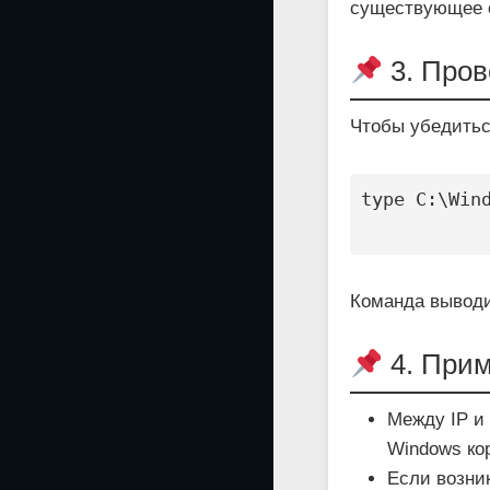
существующее 
3. Пров
Чтобы убедитьс
type C:\Wind
Команда выводи
4. Прим
Между IP и
Windows ко
Если возни