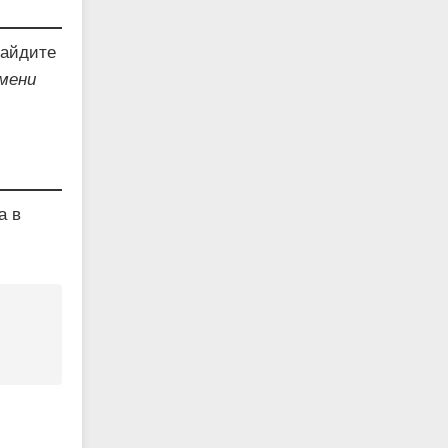
Найдите
имени
а в