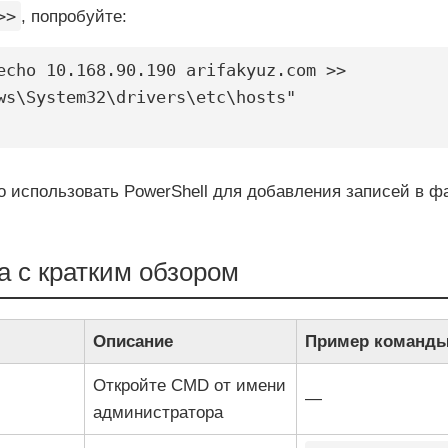
>>
, попробуйте:
echo 10.168.90.190 arifakyuz.com >> 
ws\System32\drivers\etc\hosts"

о использовать PowerShell для добавления записей в ф
 с кратким обзором
Описание
Пример команд
Откройте CMD от имени
—
администратора