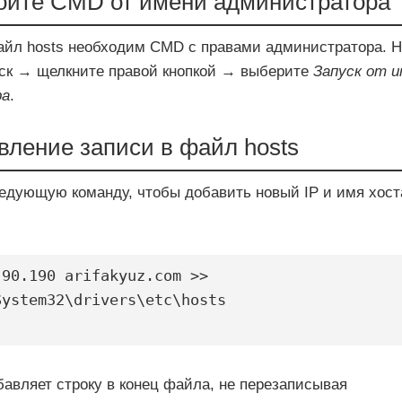
ойте CMD от имени администратора
айл hosts необходим CMD с правами администратора. 
ск → щелкните правой кнопкой → выберите
Запуск от 
ра
.
вление записи в файл hosts
едующую команду, чтобы добавить новый IP и имя хост
90.190 arifakyuz.com >> 
ystem32\drivers\etc\hosts

бавляет строку в конец файла, не перезаписывая