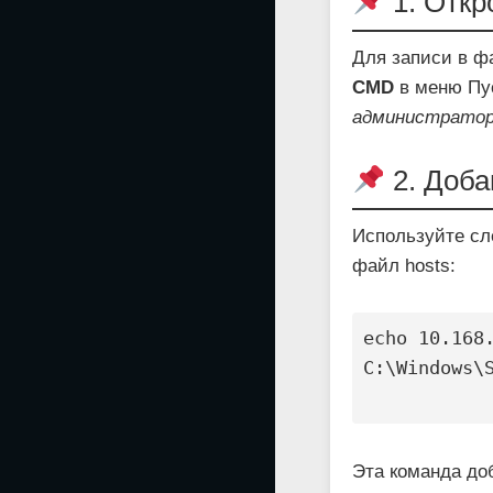
1. Откр
Для записи в ф
CMD
в меню Пу
администрато
2. Доба
Используйте сл
файл hosts:
echo 10.168.
C:\Windows\S
Эта команда до