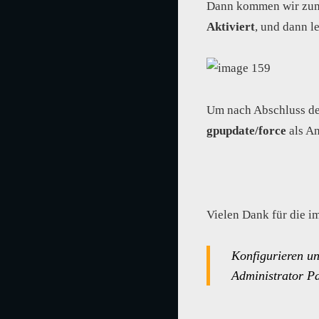
Dann kommen wir zu
Aktiviert
, und dann l
Um nach Abschluss de
gpupdate/force
als A
Vielen Dank für die i
Konfigurieren un
Administrator Pa