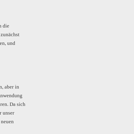
n die
 zunächst
en, und
, aber in
 Anwendung
ren. Da sich
r unser
s neuen