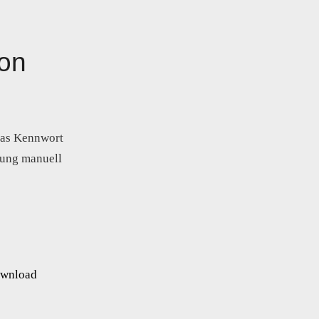
ion
das Kennwort
bung manuell
ownload