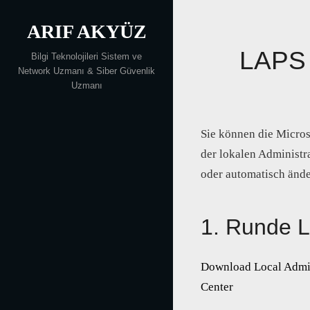
Skip
ARIF AKYÜZ
to
content
LAPS I
Bilgi Teknolojileri Sistem ve
Network Uzmanı & Siber Güvenlik
Uzmanı
Sie können die Micro
der lokalen Administr
oder automatisch änd
1. Runde L
Download Local Admin
Center