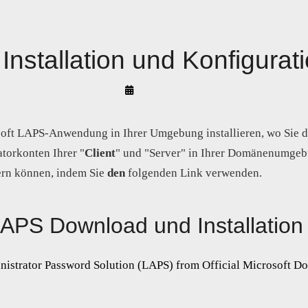
nstallation und Konfigurat
By
Arif
Akyüz
soft LAPS-Anwendung in Ihrer Umgebung installieren, wo Sie 
atorkonten Ihrer "
Client
" und "Server" in Ihrer Domänenumge
ern können, indem Sie
den
folgenden Link verwenden.
APS Download und Installation
istrator Password Solution (LAPS) from Official Microsoft D