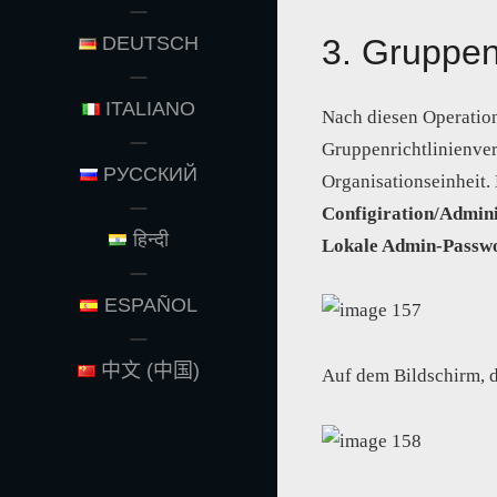
3. Gruppenr
DEUTSCH
ITALIANO
Nach diesen Operatio
Gruppenrichtlinienver
РУССКИЙ
Organisationseinheit.
Configiration/Admin
हिन्दी
Lokale Admin-Passwo
ESPAÑOL
中文 (中国)
Auf dem Bildschirm, d