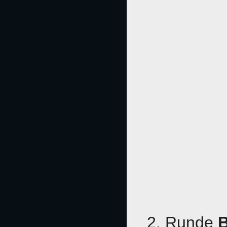
2. Runde
B