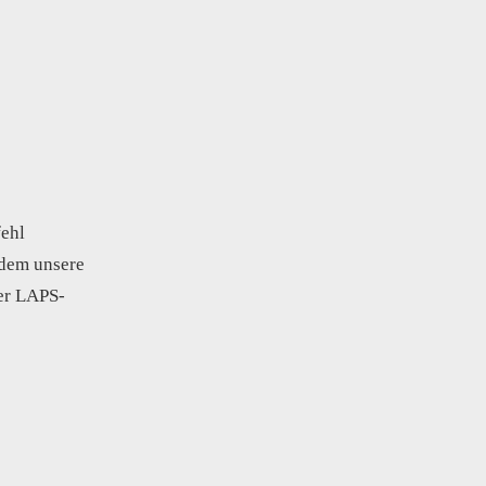
fehl
hdem unsere
der LAPS-