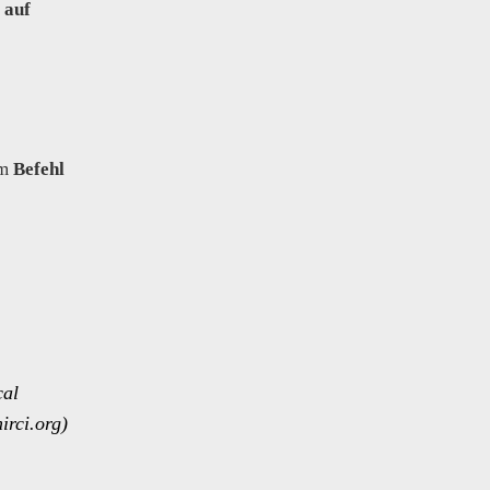
 auf
em
Befehl
cal
irci.org)