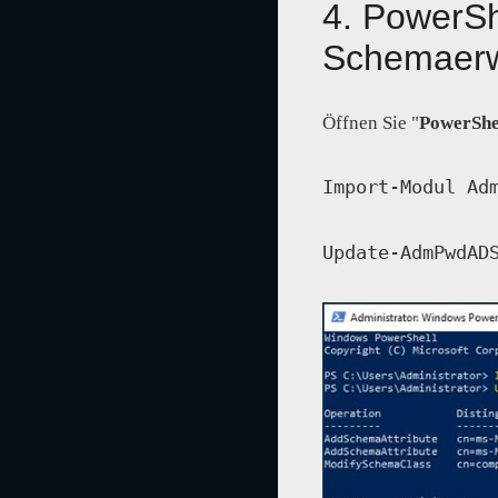
4. PowerSh
Schemaerw
Öffnen Sie "
PowerShe
Import-Modul Ad
Update-AdmPwdAD