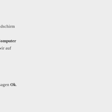
ldschirm
Computer
wir auf
sagen
Ok
.