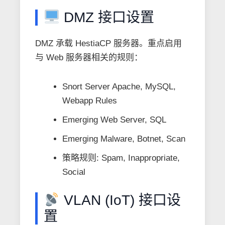
DMZ 接口设置
DMZ 承载 HestiaCP 服务器。重点启用
与 Web 服务器相关的规则：
Snort Server Apache, MySQL,
Webapp Rules
Emerging Web Server, SQL
Emerging Malware, Botnet, Scan
策略规则: Spam, Inappropriate,
Social
VLAN (IoT) 接口设
置