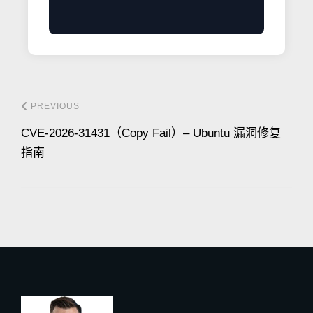
PREVIOUS
CVE-2026-31431（Copy Fail）– Ubuntu 漏洞修复
指南