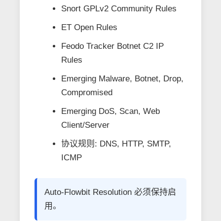
Snort GPLv2 Community Rules
ET Open Rules
Feodo Tracker Botnet C2 IP
Rules
Emerging Malware, Botnet, Drop,
Compromised
Emerging DoS, Scan, Web
Client/Server
协议规则: DNS, HTTP, SMTP,
ICMP
Auto-Flowbit Resolution 必须保持启
用。