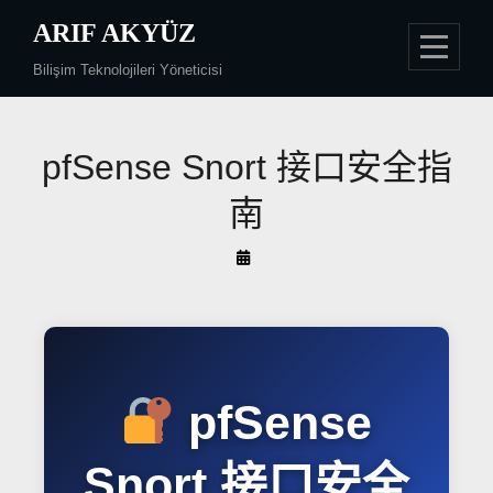
Skip
ARIF AKYÜZ
to
Bilişim Teknolojileri Yöneticisi
content
文
pfSense Snort 接口安全指
章
南
导
By
航
Arif
Akyüz
pfSense
Snort 接口安全