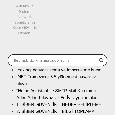
Arif Akyüz
Sistem
Network
Yöneticisi ve
Siber Güvenlik
Uzmanı
.bak sql dosyası açma ve import etme işlemi
.NET Framework 3.5 yüklemesi başarısız
oluyor
“Home Assistant ile SMTP Mail Kurulumu:
Adım Adım Kılavuz ve En İyi Uygulamalar
1. SİBER GÜVENLİK – HEDEF BELİRLEME
2. SİBER GÜVENLİK – BİLGİ TOPLAMA