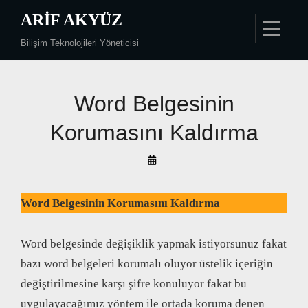
Skip
ARIF AKYÜZ
to
Bilişim Teknolojileri Yöneticisi
content
Word Belgesinin
Korumasını Kaldırma
By
Arif
Akyüz
Word Belgesinin Korumasını Kaldırma
Word belgesinde değişiklik yapmak istiyorsunuz fakat
bazı word belgeleri korumalı oluyor üstelik içeriğin
değiştirilmesine karşı şifre konuluyor fakat bu
uygulayacağımız yöntem ile ortada koruma denen