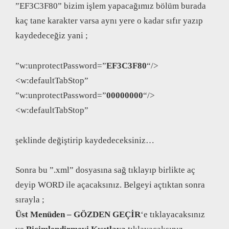
”EF3C3F80” bizim işlem yapacağımız bölüm burada
kaç tane karakter varsa aynı yere o kadar sıfır yazıp
kaydedeceğiz yani ;
”w:unprotectPassword=”
EF3C3F80
“/>
<w:defaultTabStop”
”w:unprotectPassword=”
00000000
“/>
<w:defaultTabStop”
şeklinde değiştirip kaydedeceksiniz…
Sonra bu ”.xml” dosyasına sağ tıklayıp birlikte aç
deyip WORD ile açacaksınız. Belgeyi açtıktan sonra
sırayla ;
Üst Menüden – GÖZDEN GEÇİR
‘e tıklayacaksınız