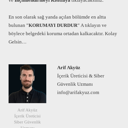
ve
Biçimlendirmeyi Kısıtlaya
tıklayacaksınız.
En son olarak sağ yanda açılan bölümde en altta
bulunan ”
KORUMAYI DURDUR
” A tıklayın ve
böylece belgedeki koruma ortadan kalkacaktır. Kolay
Gelsin…
Arif Akyüz
İçerik Üreticisi & Siber
Güvenlik Uzmanı
info@arifakyuz.com
Arif Akyüz
İçerik Üreticisi
Siber Güvenlik
Uzmanı