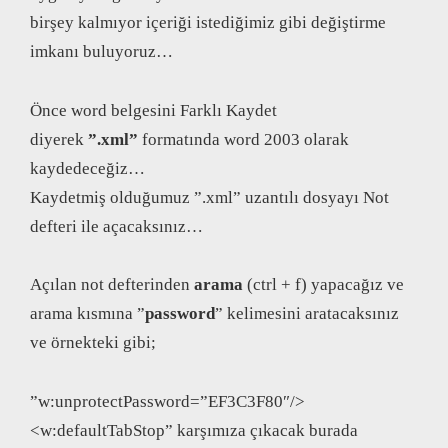
birşey kalmıyor içeriği istediğimiz gibi değiştirme
imkanı buluyoruz…
Önce word belgesini Farklı Kaydet
diyerek
”.xml”
formatında word 2003 olarak
kaydedeceğiz…
Kaydetmiş olduğumuz ”.xml” uzantılı dosyayı Not
defteri ile açacaksınız…
Açılan not defterinden
arama
(ctrl + f) yapacağız ve
arama kısmına ”
password
” kelimesini aratacaksınız
ve örnekteki gibi;
”w:unprotectPassword=”EF3C3F80″/>
<w:defaultTabStop” karşımıza çıkacak burada