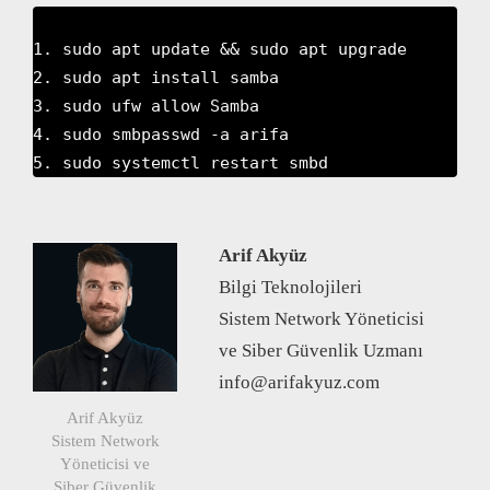
1. sudo apt update && sudo apt upgrade

2. sudo apt install samba

3. sudo ufw allow Samba

4. sudo smbpasswd -a arifa

Arif Akyüz
Bilgi Teknolojileri
Sistem Network Yöneticisi
ve Siber Güvenlik Uzmanı
info@arifakyuz.com
Arif Akyüz
Sistem Network
Yöneticisi ve
Siber Güvenlik