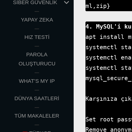
EXPAND
SİBER GÜVENLİK
ml,zip}
CHILD
MENU
YAPAY ZEKA
4. MySQL'i ku
apt install m
HIZ TESTİ
systemctl sta
PAROLA
systemctl ena
OLUŞTURUCU
systemctl sta
mysql_secure_
WHAT’S MY IP
Karşınıza çık
DÜNYA SAATLERİ
TÜM MAKALELER
Set root pass
Remove anonym