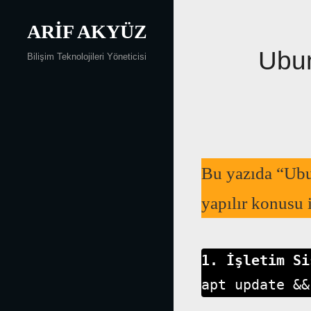
Skip
ARIF AKYÜZ
to
content
Ubun
Bilişim Teknolojileri Yöneticisi
Bu yazıda “Ubu
yapılır konusu 
1. İşletim Si
apt update &&