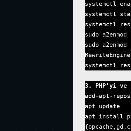
systemctl ena
systemctl sta
systemctl res
sudo a2enmod 
sudo a2enmod 
RewriteEngine
systemctl res
3. PHP'yi ve 
add-apt-repos
apt update

apt install p
{opcache,gd,c