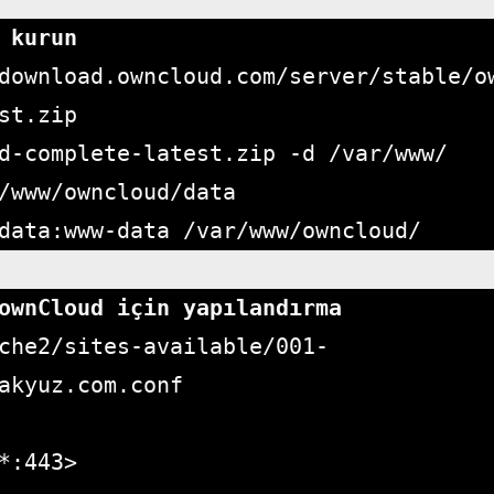
 kurun
download.owncloud.com/server/stable/o
st.zip

d-complete-latest.zip -d /var/www/

/www/owncloud/data

data:www-data /var/www/owncloud/
ownCloud için yapılandırma
che2/sites-available/001-
akyuz.com.conf

*:443>
