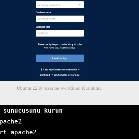
Ubuntu 22.04 üzerine ownCloud Kurulumu
pache2

rt apache2
