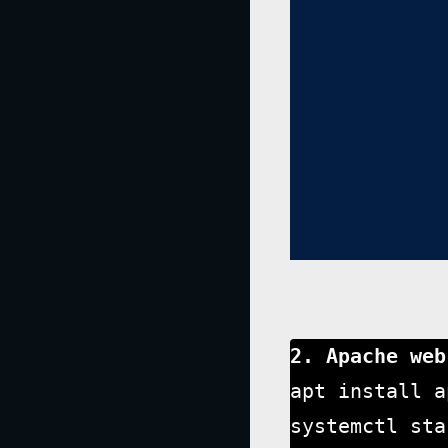
apt install a
systemctl sta