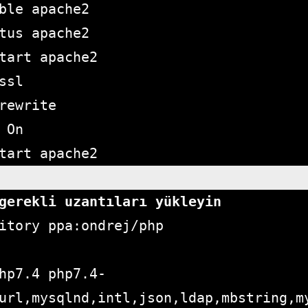
ble apache2

tus apache2

tart apache2

ssl

rewrite

 On

tart apache2
gerekli uzantıları yükleyin
itory ppa:ondrej/php

hp7.4 php7.4-
url,mysqlnd,intl,json,ldap,mbstring,m