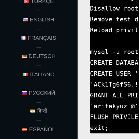
TÜRKÇE
Disallow root
Remove test d
ENGLISH
Reload privil
FRANÇAIS
mysql -u root
DEUTSCH
CREATE DATABA
CREATE USER '
ITALIANO
'ACk1Tg6fS6.!
РУССКИЙ
GRANT ALL PRI
'arifakyuz'@'
हिन्दी
FLUSH PRIVILE
exit;
ESPAÑOL