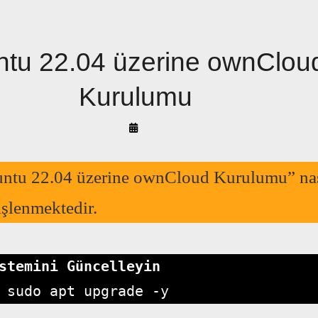
tu 22.04 üzerine ownClou
Kurulumu
By
Arif
Akyüz
ntu 22.04 üzerine ownCloud Kurulumu” nas
işlenmektedir.
stemini Güncelleyin
 sudo apt upgrade -y