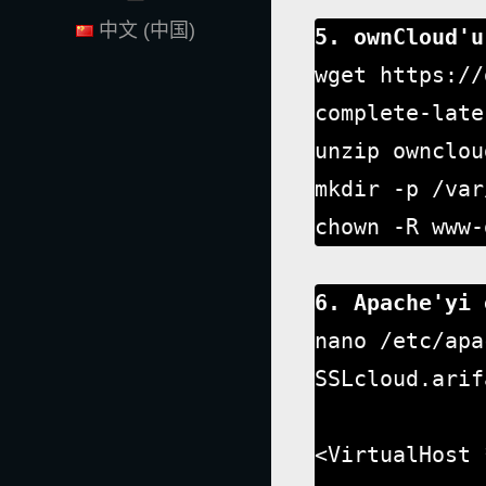
中文 (中国)
5. ownCloud'u
wget https://
complete-late
unzip ownclou
mkdir -p /var
chown -R www-
6. Apache'yi 
nano /etc/apa
SSLcloud.arif
<VirtualHost 