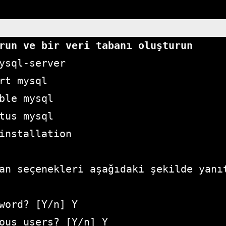
run ve bir veri tabanı oluşturun
ysql-server

rt mysql

ble mysql

tus mysql

installation

an seçenekleri aşağıdaki şekilde yanıt
word? [Y/n] Y

ous users? [Y/n] Y
