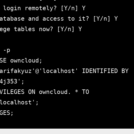
 login remotely? [Y/n] Y

atabase and access to it? [Y/n] Y

ege tables now? [Y/n] Y

 -p

SE owncloud;

arifakyuz'@'localhost' IDENTIFIED BY 
4j353';

VILEGES ON owncloud. * TO 
localhost';

GES;
