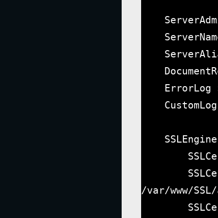
    ServerAdmin webmaster@example.com

    ServerName cloud.arifakyuz.com

    ServerAlias cloud.arifakyuz.com

    DocumentRoot /var/www/owncloud

    ErrorLog ${APACHE_LOG_DIR}/error.log

    CustomLog ${APACHE_LOG_DIR}/access.log combined

    SSLEngine on

        SSLCertificateFile /var/www/SSL/arifakyuz.com.crt

        SSLCertificateKeyFile 
/var/www/SSL/
        SSLCertificateChainFile 