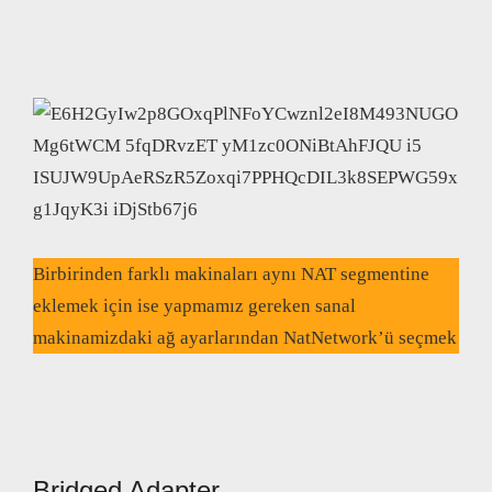
Birbirinden farklı makinaları aynı NAT segmentine
eklemek için ise yapmamız gereken sanal
makinamizdaki ağ ayarlarından NatNetwork’ü seçmek
Bridged Adapter