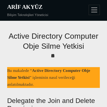
Skip
ARIF AKYÜZ
to
Bilişim Teknolojileri Yöneticisi
content
Active Directory Computer
Obje Silme Yetkisi
By
Arif
Akyüz
Bu makalede “
Active Directory Computer Obje
Silme Yetkisi
” işleminin nasıl verileceği
anlatılmaktadır.
Delegate the Join and Delete