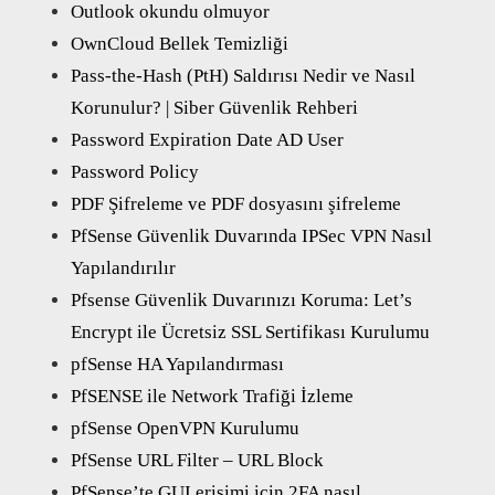
Outlook okundu olmuyor
OwnCloud Bellek Temizliği
Pass-the-Hash (PtH) Saldırısı Nedir ve Nasıl
Korunulur? | Siber Güvenlik Rehberi
Password Expiration Date AD User
Password Policy
PDF Şifreleme ve PDF dosyasını şifreleme
PfSense Güvenlik Duvarında IPSec VPN Nasıl
Yapılandırılır
Pfsense Güvenlik Duvarınızı Koruma: Let’s
Encrypt ile Ücretsiz SSL Sertifikası Kurulumu
pfSense HA Yapılandırması
PfSENSE ile Network Trafiği İzleme
pfSense OpenVPN Kurulumu
PfSense URL Filter – URL Block
PfSense’te GUI erişimi için 2FA nasıl