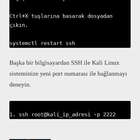
Ctrl+X tuşlarına basarak dosyadan 
çıkın.

systemctl restart ssh
Başka bir bilgisayardan SSH ile Kali Linux
sisteminize yeni port numarası ile bağlanmayı
deneyin.
1. ssh root@kali_ip_adresi -p 2222