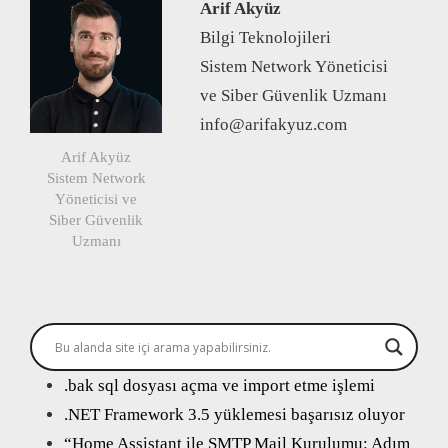
Arif Akyüz
Bilgi Teknolojileri
Sistem Network Yöneticisi
ve Siber Güvenlik Uzmanı
info@arifakyuz.com
Arif Akyüz
Sistem Network
Yöneticisi ve
Siber Güvenlik
Uzmanı
.bak sql dosyası açma ve import etme işlemi
.NET Framework 3.5 yüklemesi başarısız oluyor
“Home Assistant ile SMTP Mail Kurulumu: Adım