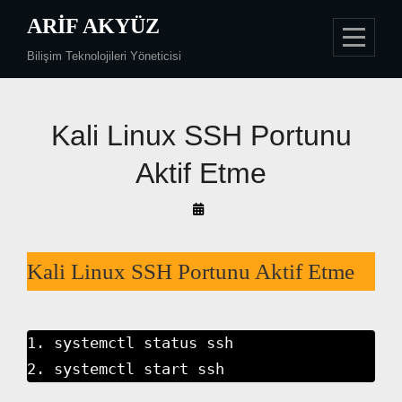
Skip
ARIF AKYÜZ
to
Bilişim Teknolojileri Yöneticisi
content
Kali Linux SSH Portunu
Aktif Etme
By
Arif
Akyüz
Kali Linux SSH Portunu Aktif Etme
1. systemctl status ssh

2. systemctl start ssh