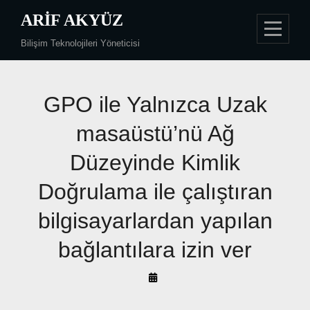
Skip
ARIF AKYÜZ
to
Bilişim Teknolojileri Yöneticisi
content
GPO ile Yalnızca Uzak
masaüstü’nü Ağ
Düzeyinde Kimlik
Doğrulama ile çalıştıran
bilgisayarlardan yapılan
bağlantılara izin ver
By
Arif