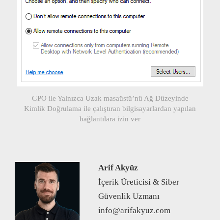
GPO ile Yalnızca Uzak masaüstü’nü Ağ Düzeyinde
Kimlik Doğrulama ile çalıştıran bilgisayarlardan yapılan
bağlantılara izin ver
Arif Akyüz
İçerik Üreticisi & Siber
Güvenlik Uzmanı
info@arifakyuz.com