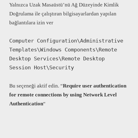
Akyüz
Yalnızca Uzak Masaüstü’nü Ağ Düzeyinde Kimlik
Doğrulama ile çalıştıran bilgisayarlardan yapılan
bağlantılara izin ver
Computer Configuration\Administrative 
Templates\Windows Components\Remote 
Desktop Services\Remote Desktop 
Session Host\Security
Bu seçeneği aktif edin. “
Require user authentication
for remote connections by using Network Level
Authentication
“