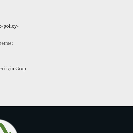
p-policy-
netme:
eri için Grup