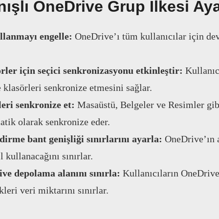
nışlı OneDrive Grup İlkesi Aya
llanmayı engelle:
OneDrive’ı tüm kullanıcılar için dev
rler için seçici senkronizasyonu etkinleştir:
Kullanıc
e klasörleri senkronize etmesini sağlar.
leri senkronize et:
Masaüstü, Belgeler ve Resimler gib
atik olarak senkronize eder.
irme bant genişliği sınırlarını ayarla:
OneDrive’ın 
l kullanacağını sınırlar.
ve depolama alanını sınırla:
Kullanıcıların OneDriv
leri veri miktarını sınırlar.