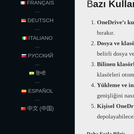
B
azı Kulla
FRANÇAIS
DEUTSCH
OneDrive’ı ku
bırakır.
ITALIANO
Dosya ve klasö
belirli dosya v
РУССКИЙ
Bilinen klasör
हिन्दी
klasörleri otom
Yükleme ve ind
ESPAÑOL
genişliğini nası
Kişisel OneDri
中文 (中国)
depolayabilecek
Daha Fazla Bilgi: