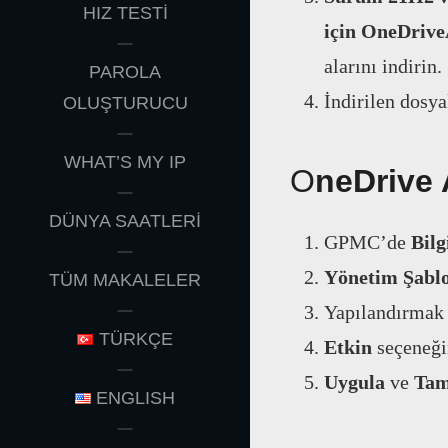
HIZ TESTİ
için
OneDrive
alarını indirin.
PAROLA
İndirilen dosya
OLUŞTURUCU
WHAT’S MY IP
O
neDrive 
DÜNYA SAATLERİ
GPMC’de
Bilg
Yönetim Şablo
TÜM MAKALELER
Yapılandırmak i
TÜRKÇE
Etkin
seçeneğin
Uygula
ve
Ta
ENGLISH