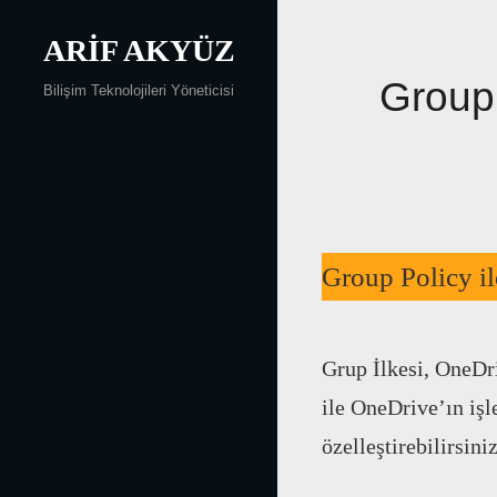
Skip
ARIF AKYÜZ
to
content
Group 
Bilişim Teknolojileri Yöneticisi
Group Policy i
Grup İlkesi, OneDri
ile OneDrive’ın işl
özelleştirebilirsiniz