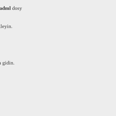
.adml
dosy
leyin.
a gidin.