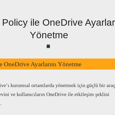
Policy ile OneDrive Ayarlar
Yönetme
By
Arif
Akyüz
le OneDrive Ayarlarını Yönetme
ve’ı kurumsal ortamlarda yönetmek için güçlü bir araçt
evini ve kullanıcıların OneDrive ile etkileşim şeklini
.