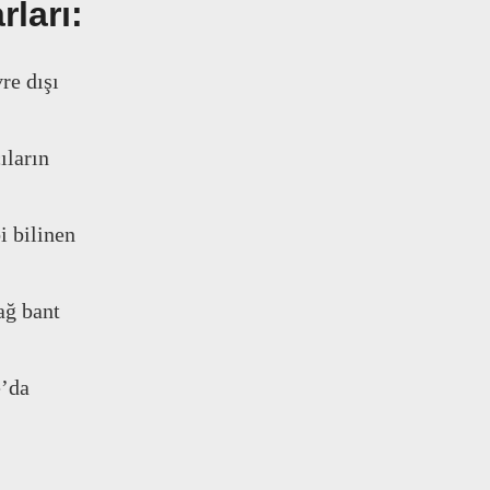
rları:
re dışı
ıların
i bilinen
ağ bant
e’da