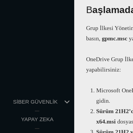
B
aşlamad
Grup İlkesi Yönet
basın,
gpmc.msc
y
OneDrive Grup İlke
yapabilirsiniz:
Microsoft OneD
gidin.
EXPAND
SİBER GÜVENLİK
CHILD
Sürüm 21H2’de
MENU
YAPAY ZEKA
x64.msi
dosyası
Sürüm 21H2 v