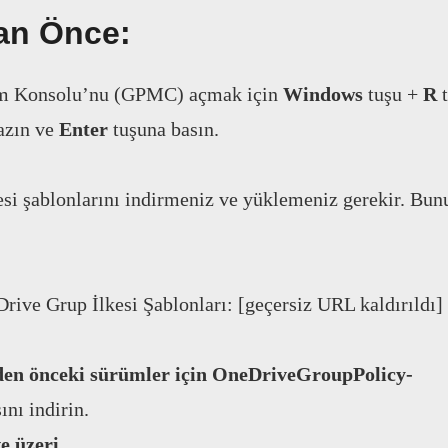
an Önce:
im Konsolu’nu (GPMC) açmak için
Windows
tuşu +
R
t
azın ve
Enter
tuşuna basın.
si şablonlarını indirmeniz ve yüklemeniz gerekir. Bunu
rive Grup İlkesi Şablonları: [geçersiz URL kaldırıldı]
n önceki sürümler için
OneDriveGroupPolicy-
nı indirin.
e üzeri