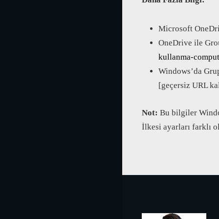
Microsoft OneDriv
OneDrive ile Gro
kullanma-compute
Windows’da Grup 
[geçersiz URL kal
Not:
Bu bilgiler Windo
İlkesi ayarları farklı ol