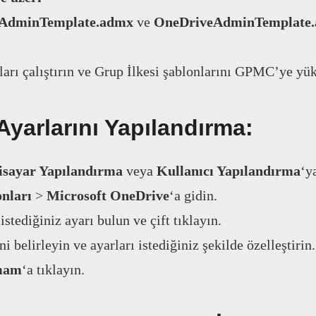
AdminTemplate.admx
ve
OneDriveAdminTemplate
ları çalıştırın ve Grup İlkesi şablonlarını GPMC’ye yük
Ayarlarını Yapılandırma:
isayar Yapılandırma
veya
Kullanıcı Yapılandırma
‘y
nları
>
Microsoft OneDrive
‘a gidin.
stediğiniz ayarı bulun ve çift tıklayın.
i belirleyin ve ayarları istediğiniz şekilde özelleştirin.
mam
‘a tıklayın.