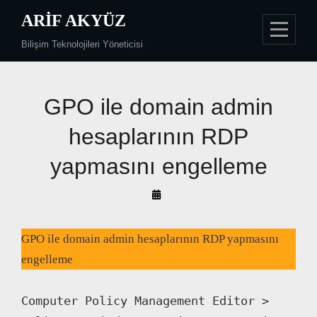
Skip
ARIF AKYÜZ
to
Bilişim Teknolojileri Yöneticisi
content
GPO ile domain admin
hesaplarının RDP
yapmasını engelleme
By
Arif
Akyüz
GPO ile domain admin hesaplarının RDP yapmasını
engelleme
Computer Policy Management Editor > 