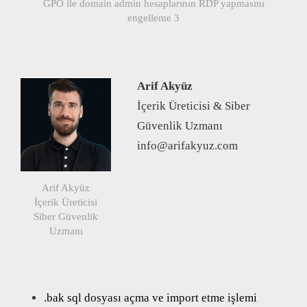
GPO ile domain admin hesaplarının RDP yapmasını
engelleme 3
Arif Akyüz
İçerik Üreticisi & Siber
Güvenlik Uzmanı
info@arifakyuz.com
Arif Akyüz
İçerik Üreticisi
Siber Güvenlik
Uzmanı
.bak sql dosyası açma ve import etme işlemi