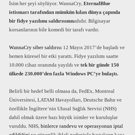
İsim her şeyi söylüyor. WannaCry,
EternalBlue
istismarı tarafından mümkün kılan dünya çapında
bir fidye yazılımı saldırısının
adıdır. Bilgisayar
korsanlarının bile komedi bir tarafı vardır.
WannaCry siber saldırısı
12 Mayıs 2017’de başladı ve
hemen küresel bir etki yarattı. Fidye yazılımı saatte
10.000 cihaz oranında yayıldı ve
tek bir günde 150
ülkede 230.000’den fazla Windows PC’ye bulaştı.
Belirli bir hedef belli olmasa da, FedEx, Montreal
Üniversitesi, LATAM Havayolları, Deutsche Bahn ve
özellikle İngiltere’nin Ulusal Sağlık Servisi (NHS)
dahil olmak üzere bazı büyük isimler ve kuruluşlar
vuruldu. NHS,
binlerce randevu ve operasyonun iptal
edildiğini
ve güvenlik ihlali nedeniyle hastaların kaza