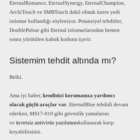
EternalRomance, EternalSynergy, EternalChampion,
ArchiTouch ve SMBTouch dahil olmak üzere yedi
istismar kullandığı söyleniyor. Potansiyel tehditler,
DoublePulsar gibi Eternal istismarlarından hemen
sonra yürütülen kabuk kodunu içerir.
Sistemim tehdit altında mı?
Belki.
Ama iyi haber,
kendinizi korumanıza yardımcı
olacak güçlü araçlar var
. EternalBlue tehdidi devam
ederken, MS17-010 gibi güvenlik yamalarını
ve
ücretsiz antivirüs yazılımını
kullanarak karşı
koyabilirsiniz.