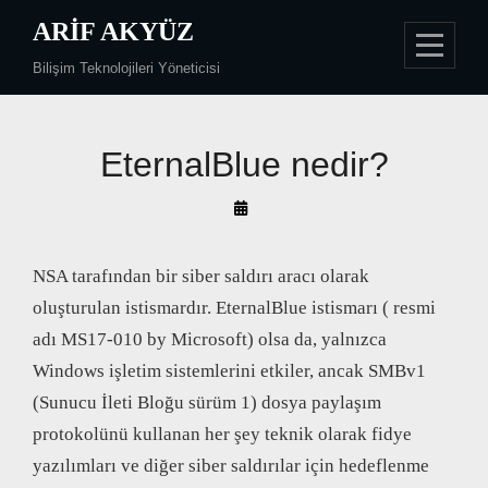
Skip
ARIF AKYÜZ
to
Bilişim Teknolojileri Yöneticisi
content
EternalBlue nedir?
By
Arif
Akyüz
NSA tarafından bir siber saldırı aracı olarak
oluşturulan istismardır. EternalBlue istismarı ( resmi
adı MS17-010 by Microsoft) olsa da, yalnızca
Windows işletim sistemlerini etkiler, ancak SMBv1
(Sunucu İleti Bloğu sürüm 1) dosya paylaşım
protokolünü kullanan her şey teknik olarak fidye
yazılımları ve diğer siber saldırılar için hedeflenme