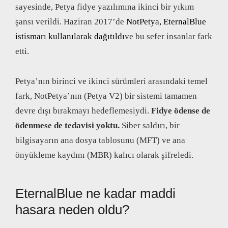
sayesinde, Petya fidye yazılımına ikinci bir yıkım
şansı verildi. Haziran 2017’de
NotPetya, EternalBlue
istismarı kullanılarak dağıtıldı
ve bu sefer insanlar fark
etti.
Petya’nın birinci ve ikinci sürümleri arasındaki temel
fark, NotPetya’nın (Petya V2) bir sistemi tamamen
devre dışı bırakmayı hedeflemesiydi.
Fidye ödense de
ödenmese de tedavisi yoktu.
Siber saldırı, bir
bilgisayarın ana dosya tablosunu (MFT) ve ana
önyükleme kaydını (MBR) kalıcı olarak şifreledi.
EternalBlue ne kadar maddi
hasara neden oldu?