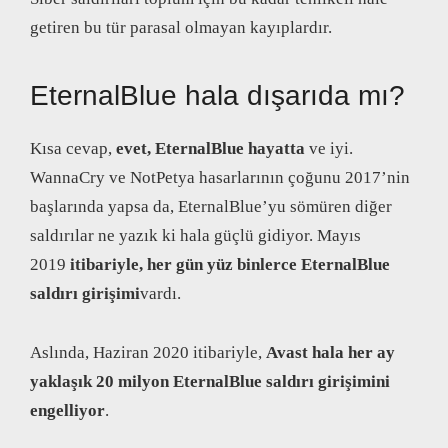
getiren bu tür parasal olmayan kayıplardır.
EternalBlue hala dışarıda mı?
Kısa cevap,
evet, EternalBlue hayatta
ve iyi.
WannaCry ve NotPetya hasarlarının çoğunu 2017’nin
başlarında yapsa da, EternalBlue’yu sömüren diğer
saldırılar ne yazık ki hala güçlü gidiyor. Mayıs
2019
itibariyle, her gün yüz binlerce EternalBlue
saldırı girişimi
vardı.
Aslında, Haziran 2020 itibariyle,
Avast hala her ay
yaklaşık 20 milyon EternalBlue saldırı girişimini
engelliyor
.