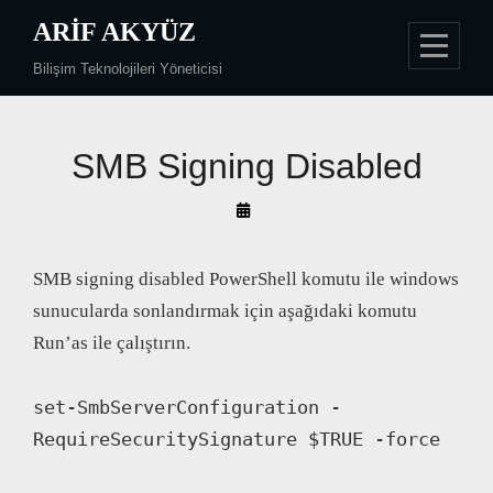
Skip
ARIF AKYÜZ
to
Bilişim Teknolojileri Yöneticisi
content
SMB Signing Disabled
By
Arif
Akyüz
SMB signing disabled PowerShell komutu ile windows
sunucularda sonlandırmak için aşağıdaki komutu
Run’as ile çalıştırın.
set-SmbServerConfiguration -
RequireSecuritySignature $TRUE -force