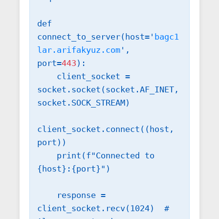
def 
connect_to_server(host='
bagc1
lar.arifakyuz.com
', 
port=
443
):

    client_socket = 
socket.socket(socket.AF_INET, 
socket.SOCK_STREAM)

client_socket.connect((host, 
port))

    print(f"Connected to 
{host}:{port}")

    response = 
client_socket.recv(1024)  # 