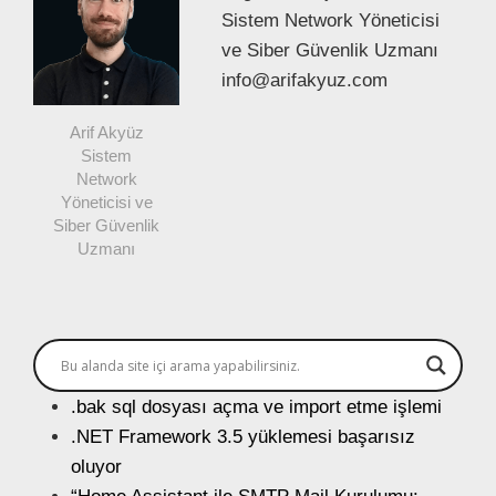
Sistem Network Yöneticisi
ve Siber Güvenlik Uzmanı
info@arifakyuz.com
Arif Akyüz
Sistem
Network
Yöneticisi ve
Siber Güvenlik
Uzmanı
.bak sql dosyası açma ve import etme işlemi
.NET Framework 3.5 yüklemesi başarısız
oluyor