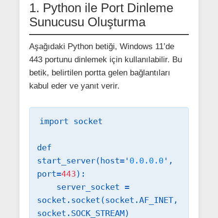
1. Python ile Port Dinleme
Sunucusu Oluşturma
Aşağıdaki Python betiği, Windows 11’de
443 portunu dinlemek için kullanılabilir. Bu
betik, belirtilen portta gelen bağlantıları
kabul eder ve yanıt verir.
import socket

def 
start_server(host='
0.0.0.0
', 
port=
443
):

    server_socket = 
socket.socket(socket.AF_INET, 
socket.SOCK_STREAM)
