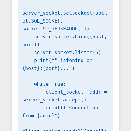
server_socket.setsockopt(sock
et.SOL_SOCKET, 
socket.SO_REUSEADDR, 1)

    server_socket.bind((host, 
port))

    server_socket.listen(5)

    print(f"Listening on 
{host}:{port}...")

    while True:

        client_socket, addr = 
server_socket.accept()

        print(f"Connection 
from {addr}")
