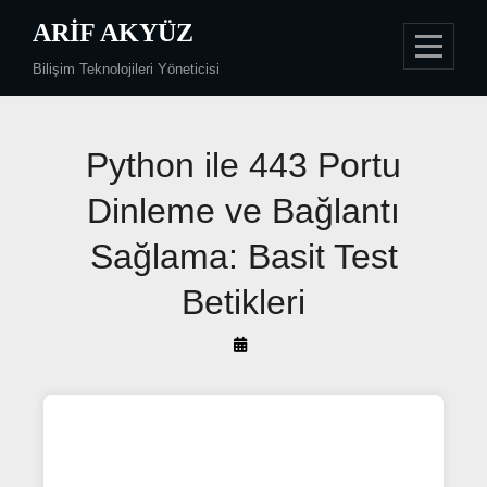
Skip
ARIF AKYÜZ
to
Bilişim Teknolojileri Yöneticisi
content
Python ile 443 Portu
Dinleme ve Bağlantı
Sağlama: Basit Test
Betikleri
By
Arif
Akyüz