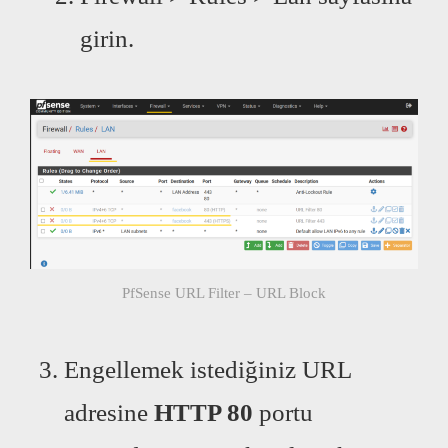
girin.
PfSense URL Filter – URL Block
Engellemek istediğiniz URL
adresine
HTTP 80
portu