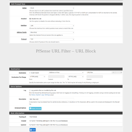
PfSense URL Filter – URL Block