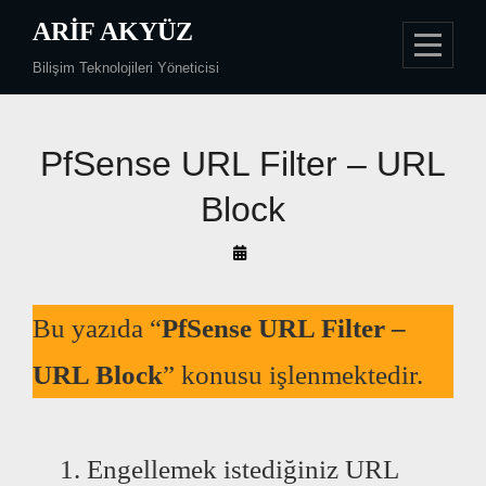
Skip
ARIF AKYÜZ
to
Bilişim Teknolojileri Yöneticisi
content
PfSense URL Filter – URL
Block
By
Arif
Akyüz
Bu yazıda “
PfSense URL Filter –
URL Block
” konusu işlenmektedir.
Engellemek istediğiniz URL