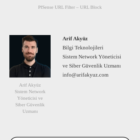
PfSense URL Filter – URL Block
Arif Akyüz
Bilgi Teknolojileri
Sistem Network Yöneticisi
ve Siber Güvenlik Uzmanı
info@arifakyuz.com
Arif Akyüz
Sistem Network
Yöneticisi ve
Siber Güvenlik
Uzmanı