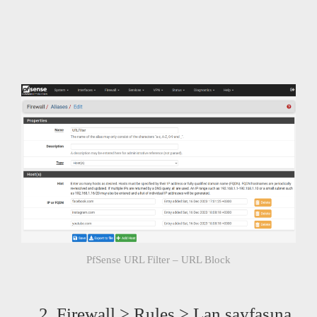
PfSense URL Filter – URL Block
Firewall > Rules > Lan sayfasına