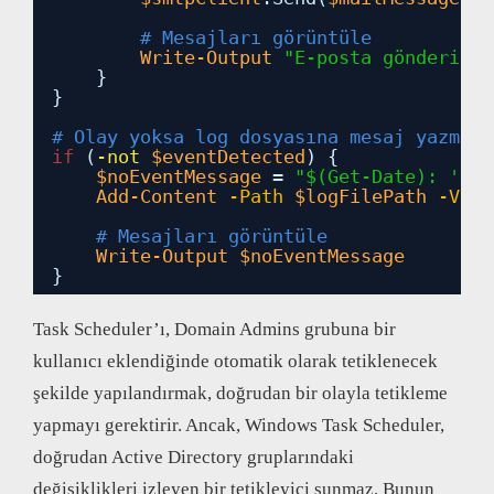
# Mesajları görüntüle
Write-Output
"E-posta gönderildi
}
}
# Olay yoksa log dosyasına mesaj yazma
if
(
-not
$eventDetected
) {
$noEventMessage
= 
"$(Get-Date): 'Dom
Add-Content
-Path
$logFilePath
-Valu
# Mesajları görüntüle
Write-Output
$noEventMessage
}
Task Scheduler’ı, Domain Admins grubuna bir
kullanıcı eklendiğinde otomatik olarak tetiklenecek
şekilde yapılandırmak, doğrudan bir olayla tetikleme
yapmayı gerektirir. Ancak, Windows Task Scheduler,
doğrudan Active Directory gruplarındaki
değişiklikleri izleyen bir tetikleyici sunmaz. Bunun