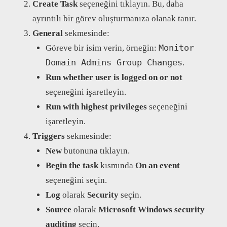
Create Task
seçeneğini tıklayın. Bu, daha
ayrıntılı bir görev oluşturmanıza olanak tanır.
General
sekmesinde:
Monitor
Göreve bir isim verin, örneğin:
Domain Admins Group Changes
.
Run whether user is logged on or not
seçeneğini işaretleyin.
Run with highest privileges
seçeneğini
işaretleyin.
Triggers
sekmesinde:
New
butonuna tıklayın.
Begin the task
kısmında
On an event
seçeneğini seçin.
Log
olarak
Security
seçin.
Source
olarak
Microsoft Windows security
auditing
seçin.