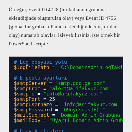
Örneğin, Event ID 4728 (bir kullanıcı grubuna
eklendiğinde oluşturulan olay) veya Event ID 4756
(global bir gruba kullanıcı eklendiğinde oluşturulan
olay) numaralı olayları izleyebilirsiniz. İşte örnek bir
PowerShell scripti:
# Log dosyası yolu
$logFilePath
= 
"C:\DomainAdminLogTakipAr
# E-posta ayarları
$smtpServer
= 
"smtp.goolge.com"
$smtpFrom
= 
"alert@arifakyuz.com"
$smtpTo
= 
"info@arifakyuz.com"
$smtpPort
= 25
$smtpUsername
= 
"info@arifakyuz.com"
$smtpPassword
= 
"Q9oyosdasdF[-"
$mailSubject
= 
"Domain Admin Grubuna Yen
$mailBody
= 
"Uyarı! Domain Admin Grubuna
# Olay kimlikleri