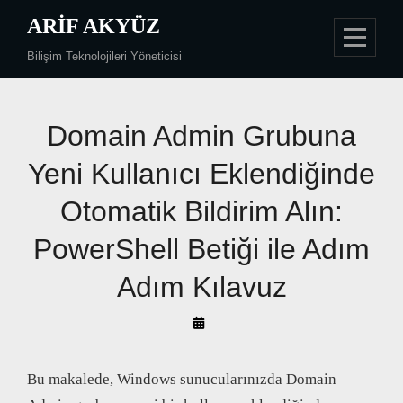
Skip
ARIF AKYÜZ
to
Bilişim Teknolojileri Yöneticisi
content
Domain Admin Grubuna
Yeni Kullanıcı Eklendiğinde
Otomatik Bildirim Alın:
PowerShell Betiği ile Adım
Adım Kılavuz
By
Arif
Akyüz
Bu makalede, Windows sunucularınızda Domain