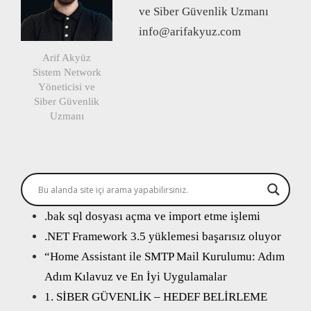
ve Siber Güvenlik Uzmanı
info@arifakyuz.com
Arif Akyüz
Sistem Network
Yöneticisi ve
Siber Güvenlik
Uzmanı
.bak sql dosyası açma ve import etme işlemi
.NET Framework 3.5 yüklemesi başarısız oluyor
“Home Assistant ile SMTP Mail Kurulumu: Adım
Adım Kılavuz ve En İyi Uygulamalar
1. SİBER GÜVENLİK – HEDEF BELİRLEME