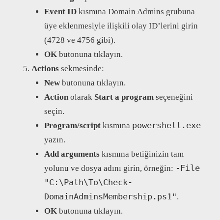
Event ID
kısmına Domain Admins grubuna
üye eklenmesiyle ilişkili olay ID’lerini girin
(4728 ve 4756 gibi).
OK
butonuna tıklayın.
Actions
sekmesinde:
New
butonuna tıklayın.
Action
olarak
Start a program
seçeneğini
seçin.
powershell.exe
Program/script
kısmına
yazın.
Add arguments
kısmına betiğinizin tam
-File
yolunu ve dosya adını girin, örneğin:
"C:\Path\To\Check-
DomainAdminsMembership.ps1"
.
OK
butonuna tıklayın.