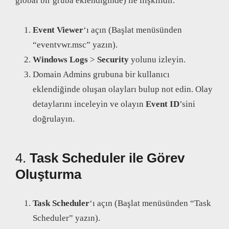
global bir gruba eklendiğinde) ile ilişkilidir.
Event Viewer
‘ı açın (Başlat menüsünden
“eventvwr.msc” yazın).
Windows Logs
>
Security
yolunu izleyin.
Domain Admins grubuna bir kullanıcı
eklendiğinde oluşan olayları bulup not edin. Olay
detaylarını inceleyin ve olayın
Event ID
’sini
doğrulayın.
4.
Task Scheduler ile Görev
Oluşturma
Task Scheduler
‘ı açın (Başlat menüsünden “Task
Scheduler” yazın).