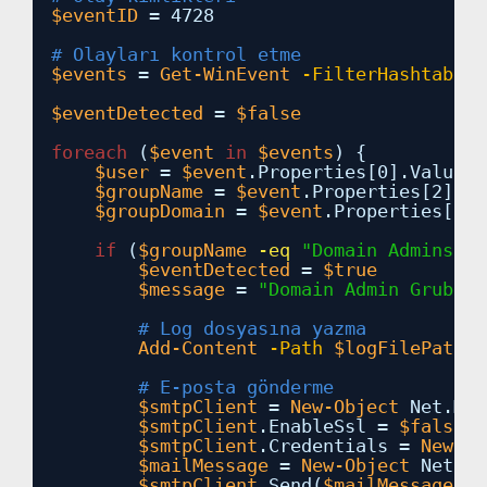
$eventID
= 4728
# Olayları kontrol etme
$events
= 
Get-WinEvent
-FilterHashtable
$eventDetected
= 
$false
foreach
(
$event
in
$events
) {
$user
= 
$event
.Properties[0].Value
$groupName
= 
$event
.Properties[2].Va
$groupDomain
= 
$event
.Properties[3].
if
(
$groupName
-eq
"Domain Admins"
-
$eventDetected
= 
$true
$message
= 
"Domain Admin Grubuna
# Log dosyasına yazma
Add-Content
-Path
$logFilePath
-
# E-posta gönderme
$smtpClient
= 
New-Object
Net.Mai
$smtpClient
.EnableSsl = 
$false
$smtpClient
.Credentials = 
New-Ob
$mailMessage
= 
New-Object
Net.Ma
$smtpClient
.Send(
$mailMessage
)