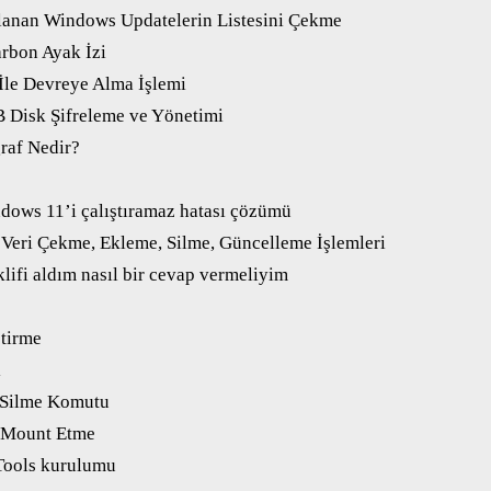
lanan Windows Updatelerin Listesini Çekme
rbon Ayak İzi
 İle Devreye Alma İşlemi
B Disk Şifreleme ve Yönetimi
raf Nedir?
ndows 11’i çalıştıramaz hatası çözümü
eri Çekme, Ekleme, Silme, Güncelleme İşlemleri
klifi aldım nasıl bir cevap vermeliyim
ştirme
ı
 Silme Komutu
 Mount Etme
ools kurulumu