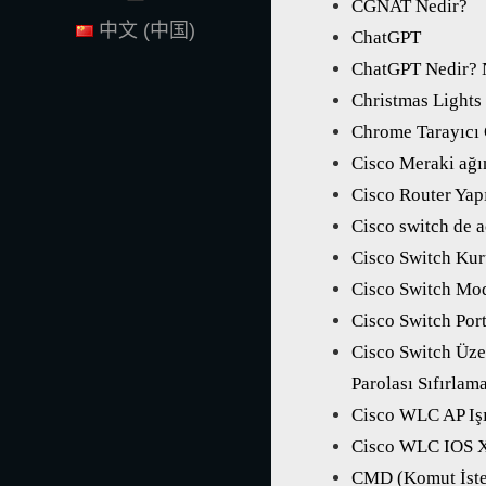
CGNAT Nedir?
中文 (中国)
ChatGPT
ChatGPT Nedir? N
Christmas Lights
Chrome Tarayıcı 
Cisco Meraki ağın
Cisco Router Yap
Cisco switch de a
Cisco Switch Ku
Cisco Switch Mo
Cisco Switch Por
Cisco Switch Üzer
Parolası Sıfırlam
Cisco WLC AP Iş
Cisco WLC IOS 
CMD (Komut İste