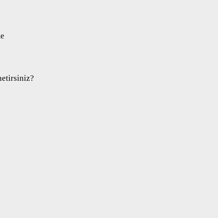
me
etirsiniz?