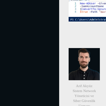
Arif Akyüz
Sistem Network
Yöneticisi ve
Siber Güvenlik
Uzmanı