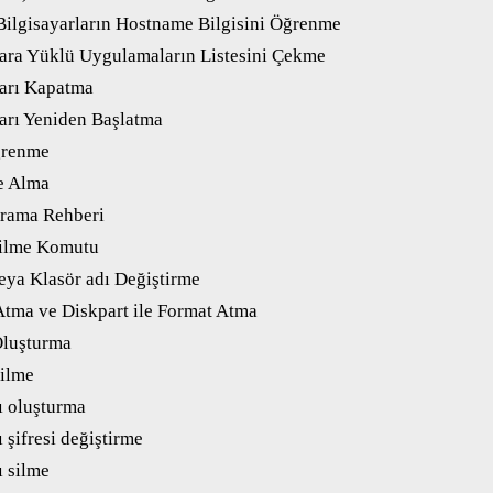
ilgisayarların Hostname Bilgisini Öğrenme
ara Yüklü Uygulamaların Listesini Çekme
arı Kapatma
arı Yeniden Başlatma
ğrenme
e Alma
rama Rehberi
ilme Komutu
ya Klasör adı Değiştirme
tma ve Diskpart ile Format Atma
Oluşturma
ilme
ı oluşturma
 şifresi değiştirme
ı silme