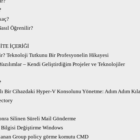
ir?
?
kaç?
asıl Öğrenilir?
İTE İÇERİĞİ
r? Teknoloji Tutkunu Bir Profesyonelin Hikayesi
Yazılımlar – Kendi Geliştirdiğim Projeler ve Teknolojiler
?
klı Bir Cihazdaki Hyper-V Konsolunu Yönetme: Adım Adım Kıl
ectory
Sonra Silinen Süreli Mail Gönderme
 Bilgisi Değiştirme Windows
ulanan Group policy görme komutu CMD