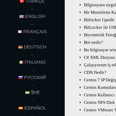
TÜRKÇE
Bilgisayara uygu
Bir Monitörün Ka
ENGLISH
Bitlocker Gpedit
BitLocker ile US
FRANÇAIS
Biyometrik Fotoğ
Bot nedir?
DEUTSCH
Bu bilgisayar wi
C# XML Dosyası V
ITALIANO
Çalışıyorum iş te
CDN Nedir?
РУССКИЙ
Centos 7 IP Deği
Centos Komutlar
हिन्दी
Centos Kullanıcı
Centos NFS Disk
ESPAÑOL
Centos VMware T