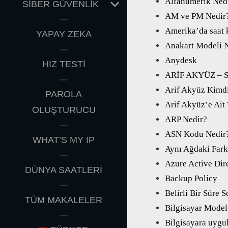
Alfanümerik Ned
EXPAND
SİBER GÜVENLİK
CHILD
AM ve PM Nedir
MENU
Amerika’da saat 
YAPAY ZEKA
Anakart Modeli N
Anydesk
HIZ TESTİ
ARİF AKYÜZ – S
Arif Akyüz Kimdi
PAROLA
Arif Akyüz’e Ait 
OLUŞTURUCU
ARP Nedir?
ASN Kodu Nedir
WHAT’S MY IP
Aynı Ağdaki Far
Azure Active Dir
DÜNYA SAATLERİ
Backup Policy
Belirli Bir Süre 
TÜM MAKALELER
Bilgisayar Model
Bilgisayara uyg