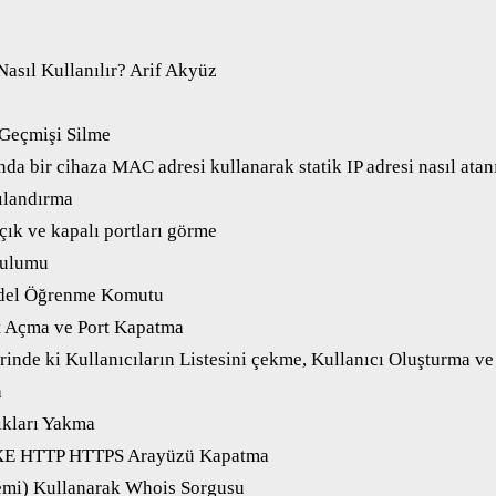
asıl Kullanılır? Arif Akyüz
Geçmişi Silme
da bir cihaza MAC adresi kullanarak statik IP adresi nasıl atan
ılandırma
çık ve kapalı portları görme
rulumu
del Öğrenme Komutu
t Açma ve Port Kapatma
inde ki Kullanıcıların Listesini çekme, Kullanıcı Oluşturma ve
a
ıkları Yakma
XE HTTP HTTPS Arayüzü Kapatma
mi) Kullanarak Whois Sorgusu