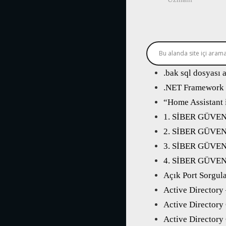
.bak sql dosyası 
.NET Framework 3
“Home Assistant 
1. SİBER GÜVE
2. SİBER GÜVE
3. SİBER GÜVE
4. SİBER GÜVE
Açık Port Sorgu
Active Directory
Active Directory
Active Directory