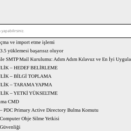
açma ve import etme işlemi
.5 yüklemesi başarısız oluyor
ile SMTP Mail Kurulumu: Adım Adım Kılavuz ve En İyi Uygul
NLİK – HEDEF BELİRLEME
NLİK – BİLGİ TOPLAMA
NLİK – TARAMA YAPMA
NLİK – YETKİ YÜKSELTME
lama CMD
 – PDC Primary Active Directory Bulma Komutu
 Computer Obje Silme Yetkisi
 Güvenliği