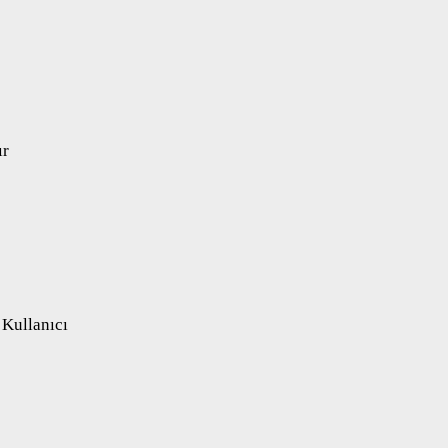
ır
 Kullanıcı