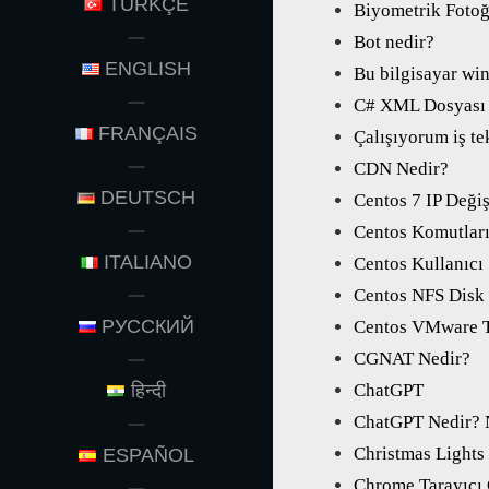
TÜRKÇE
Biyometrik Fotoğ
Bot nedir?
ENGLISH
Bu bilgisayar wi
C# XML Dosyası V
FRANÇAIS
Çalışıyorum iş te
CDN Nedir?
DEUTSCH
Centos 7 IP Deği
Centos Komutlar
ITALIANO
Centos Kullanıcı
Centos NFS Disk
РУССКИЙ
Centos VMware T
CGNAT Nedir?
हिन्दी
ChatGPT
ChatGPT Nedir? N
Christmas Lights
ESPAÑOL
Chrome Tarayıcı 