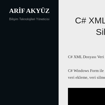
Skip
ARIF AKYÜZ
to
content
C# XML
Bilişim Teknolojileri Yöneticisi
Si
C# XML Dosyası Veri 
C# Windows Form ile 
veri ekleme, veri silm