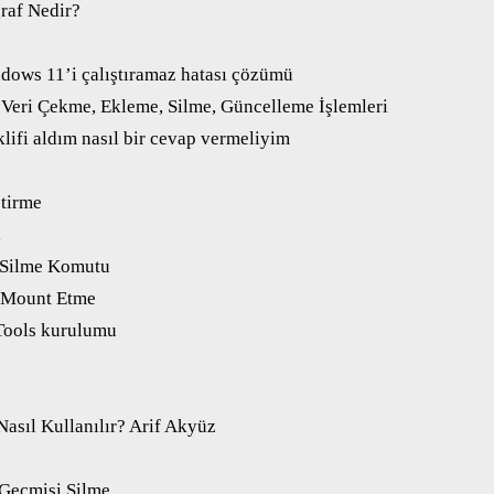
raf Nedir?
ndows 11’i çalıştıramaz hatası çözümü
eri Çekme, Ekleme, Silme, Güncelleme İşlemleri
klifi aldım nasıl bir cevap vermeliyim
ştirme
ı
 Silme Komutu
 Mount Etme
ools kurulumu
asıl Kullanılır? Arif Akyüz
Geçmişi Silme