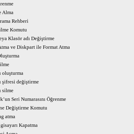
ğrenme
e Alma
rama Rehberi
ilme Komutu
ya Klasör adı Değiştirme
tma ve Diskpart ile Format Atma
Oluşturma
ilme
ı oluşturma
 şifresi değiştirme
ı silme
k’un Seri Numarasını Öğrenme
ne Değiştirme Komutu
ng atma
lgisayarı Kapatma
esi Açma