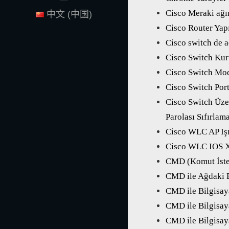
Cisco Meraki ağın
中文 (中国)
Cisco Router Yap
Cisco switch de a
Cisco Switch Ku
Cisco Switch Mo
Cisco Switch Por
Cisco Switch Üzer
Parolası Sıfırlam
Cisco WLC AP Iş
Cisco WLC IOS 
CMD (Komut İste
CMD ile Ağdaki B
CMD ile Bilgisay
CMD ile Bilgisay
CMD ile Bilgisay