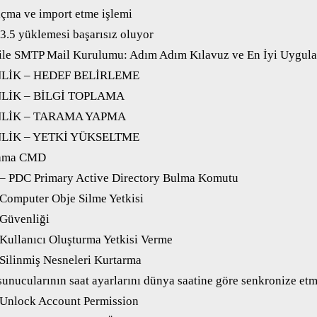
açma ve import etme işlemi
.5 yüklemesi başarısız oluyor
ile SMTP Mail Kurulumu: Adım Adım Kılavuz ve En İyi Uygul
NLİK – HEDEF BELİRLEME
NLİK – BİLGİ TOPLAMA
NLİK – TARAMA YAPMA
NLİK – YETKİ YÜKSELTME
lama CMD
 – PDC Primary Active Directory Bulma Komutu
 Computer Obje Silme Yetkisi
 Güvenliği
 Kullanıcı Oluşturma Yetkisi Verme
 Silinmiş Nesneleri Kurtarma
sunucularının saat ayarlarını dünya saatine göre senkronize et
 Unlock Account Permission