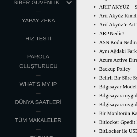
EXPAND
SİBER GÜVENLİK
ARİF AKYÜZ – S
CHILD
Arif Akyüz Kimdi
MENU
YAPAY ZEKA
Arif Akyüz’e Ait 
ARP Nedir?
HIZ TESTİ
ASN Kodu Nedir
Aynı Ağdaki Far
PAROLA
Azure Active Dir
OLUŞTURUCU
Backup Policy
Belirli Bir Süre 
WHAT’S MY IP
Bilgisayar Model
Bilgisayara uyg
DÜNYA SAATLERİ
Bilgisayara uygu
Bir Monitörün Ka
TÜM MAKALELER
Bitlocker Gpedit
BitLocker ile US