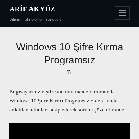
Skip
ARIF AKYÜZ
to
Bilişim Teknolojileri Yöneticisi
content
Windows 10 Şifre Kırma
Programsız
By
Arif
Akyüz
Bilgisayarınızın şifresini unutmanız durumunda
Windows 10 Şifre Kırma Programsız video’sunda
anlatılan adımları takip ederek sorunu çözebilirsiniz.