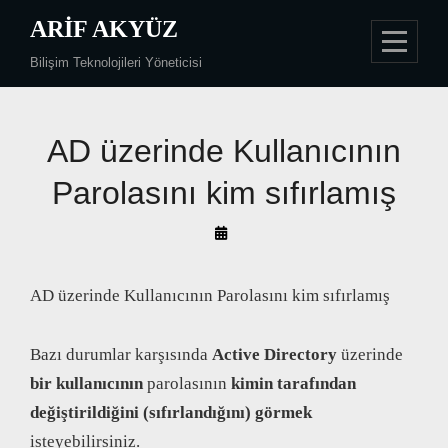
Skip
ARIF AKYÜZ
to
Bilişim Teknolojileri Yöneticisi
content
AD üzerinde Kullanıcının
Parolasını kim sıfırlamış
By
Arif
Akyüz
AD üzerinde Kullanıcının Parolasını kim sıfırlamış
Bazı durumlar karşısında
Active Directory
üzerinde
bir kullanıcının
parolasının
kimin tarafından
değiştirildiğini (sıfırlandığını) görmek
isteyebilirsiniz.