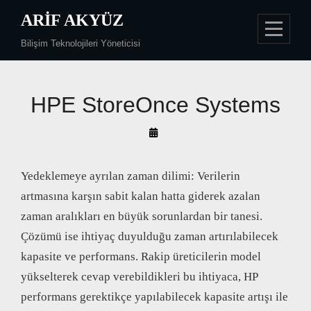
Skip
ARIF AKYÜZ
to
Bilişim Teknolojileri Yöneticisi
content
HPE StoreOnce Systems
By
Arif
Akyüz
Yedeklemeye ayrılan zaman dilimi: Verilerin
artmasına karşın sabit kalan hatta giderek azalan
zaman aralıkları en büyük sorunlardan bir tanesi.
Çözümü ise ihtiyaç duyulduğu zaman artırılabilecek
kapasite ve performans. Rakip üreticilerin model
yükselterek cevap verebildikleri bu ihtiyaca, HP
performans gerektikçe yapılabilecek kapasite artışı ile