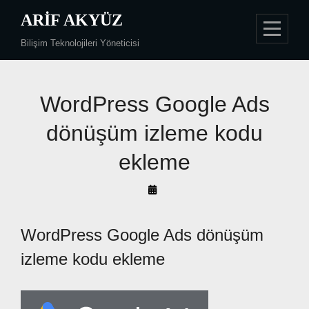
Skip
ARIF AKYÜZ
to
Bilişim Teknolojileri Yöneticisi
content
WordPress Google Ads
dönüşüm izleme kodu
ekleme
By
Arif
Akyüz
WordPress Google Ads dönüşüm
izleme kodu ekleme