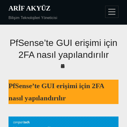
Skip
ARIF AKYÜZ
to
Bilişim Teknolojileri Yöneticisi
content
PfSense’te GUI erişimi için
2FA nasıl yapılandırılır
By
Arif
Akyüz
PfSense’te GUI erişimi için 2FA
nasıl yapılandırılır