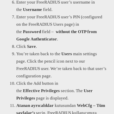
Enter your FreeRADIUS user’s username in
the
Username
field.
Enter your FreeRADIUS user’s PIN (configured
on the FreeRADIUS Users page) in
the
Password
field –
without the OTP from
Google Authenticator
.
Click
Save
.
You’re taken back to the
Users
main settings
page. Click the pencil icon next to our
FreeRADIUS user. We’re taken back to that user’s
configuration page.
Click the Add button in
the
Effective
Privileges
section. The
User
Privileges
page is displayed.
Atanan
ayrıcalıklar
kutusundan
WebCfg – Tüm
sayfalar’ı
seçin. FreeRADIUS kullanıcımıza