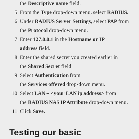
the
Descriptive
name
field.
From the
Type
drop-down menu, select
RADIUS
.
Under
RADIUS Server Settings
, select
PAP
from
the
Protocol
drop-down menu.
Enter
127.0.0.1
in the
Hostname or IP
address
field.
Enter the shared secret you created earlier in
the
Shared
Secret
field.
Select
Authentication
from
the
Services
offered
drop-down menu.
Select
LAN – <your LAN ip address>
from
the
RADIUS NAS IP Attribute
drop-down menu.
Click
Save
.
Testing our basic