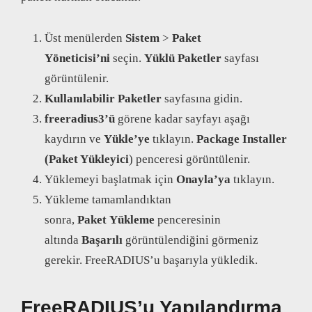
Üst menülerden
Sistem
>
Paket
Yöneticisi’ni
seçin.
Yüklü Paketler
sayfası
görüntülenir.
Kullanılabilir Paketler
sayfasına gidin.
freeradius3’ü
görene kadar sayfayı aşağı
kaydırın ve
Yükle’ye
tıklayın.
Package Installer
(Paket Yükleyici
) penceresi görüntülenir.
Yüklemeyi başlatmak için
Onayla’ya
tıklayın.
Yükleme tamamlandıktan
sonra,
Paket
Yükleme
penceresinin
altında
Başarılı
görüntülendiğini görmeniz
gerekir. FreeRADIUS’u başarıyla yükledik.
FreeRADIUS’u Yapılandırma