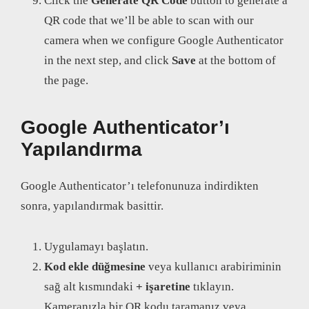
Click the
Generate QR Code
button to generate a
QR code that we’ll be able to scan with our
camera when we configure Google Authenticator
in the next step, and click
Save
at the bottom of
the page.
Google Authenticator’ı
Yapılandırma
Google Authenticator’ı telefonunuza indirdikten
sonra, yapılandırmak basittir.
Uygulamayı başlatın.
Kod ekle düğmesine
veya kullanıcı arabiriminin
sağ alt kısmındaki
+ işaretine
tıklayın.
Kameranızla bir QR kodu taramanız veya