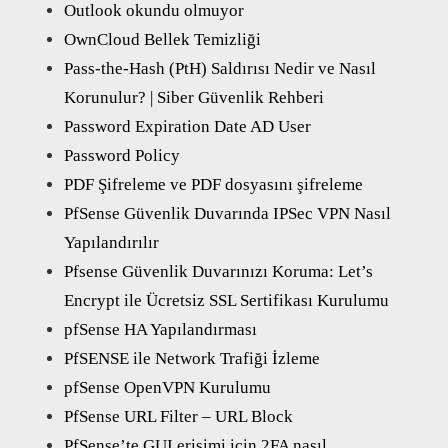
Outlook okundu olmuyor
OwnCloud Bellek Temizliği
Pass-the-Hash (PtH) Saldırısı Nedir ve Nasıl
Korunulur? | Siber Güvenlik Rehberi
Password Expiration Date AD User
Password Policy
PDF Şifreleme ve PDF dosyasını şifreleme
PfSense Güvenlik Duvarında IPSec VPN Nasıl
Yapılandırılır
Pfsense Güvenlik Duvarınızı Koruma: Let’s
Encrypt ile Ücretsiz SSL Sertifikası Kurulumu
pfSense HA Yapılandırması
PfSENSE ile Network Trafiği İzleme
pfSense OpenVPN Kurulumu
PfSense URL Filter – URL Block
PfSense’te GUI erişimi için 2FA nasıl