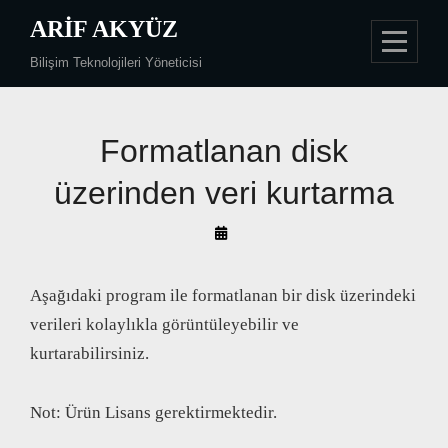
Skip
ARIF AKYÜZ
to
Bilişim Teknolojileri Yöneticisi
content
Formatlanan disk
üzerinden veri kurtarma
By
Arif
Akyüz
Aşağıdaki program ile formatlanan bir disk üzerindeki
verileri kolaylıkla görüntüleyebilir ve
kurtarabilirsiniz.
Not: Ürün Lisans gerektirmektedir.