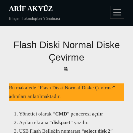
Skip
ARIF AKYÜZ
to
Bilişim Teknolojileri Yöneticisi
content
Flash Diski Normal Diske
Çevirme
By
Arif
Akyüz
Bu makalede “Flash Diski Normal Diske Çevirme”
adımları anlatılmaktadır.
Yönetici olarak “
CMD
” penceresi açılır
Açılan ekrana “
diskpart
” yazılır.
USB Flash Belleğin numarası “
select disk 2
”