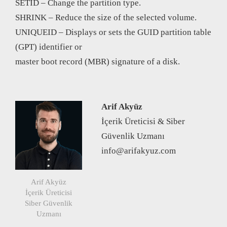
SETID – Change the partition type.
SHRINK – Reduce the size of the selected volume.
UNIQUEID – Displays or sets the GUID partition table
(GPT) identifier or
master boot record (MBR) signature of a disk.
Arif Akyüz
İçerik Üreticisi & Siber
Güvenlik Uzmanı
info@arifakyuz.com
Arif Akyüz
İçerik Üreticisi
Siber Güvenlik
Uzmanı