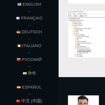
ENGLISH
FRANÇAIS
DEUTSCH
ITALIANO
РУССКИЙ
हिन्दी
ESPAÑOL
中文 (中国)