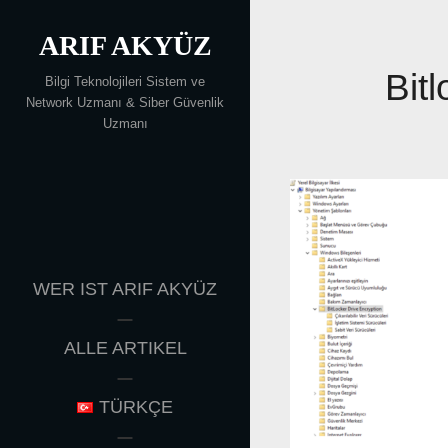
Skip
ARIF AKYÜZ
to
content
Bit
Bilgi Teknolojileri Sistem ve
Network Uzmanı & Siber Güvenlik
Uzmanı
WER IST ARIF AKYÜZ
ALLE ARTIKEL
TÜRKÇE