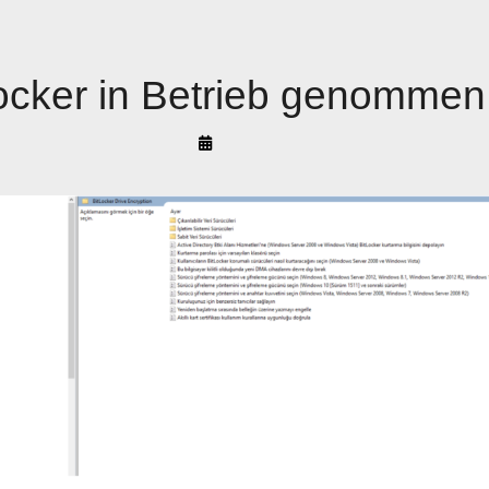
locker in Betrieb genommen
By
Arif
Akyüz