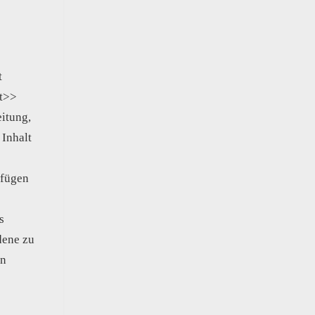
t
et>>
eitung,
Inhalt
ufügen
s
dene zu
en