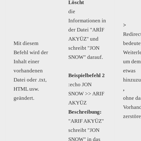
Löscht
die
Informationen in
>
der Datei "ARİF
Redirec
AKYÜZ" und
Mit diesem
bedeut
schreibt "JON
Befehl wird der
Weiterl
SNOW" darauf.
Inhalt einer
um dem 
vorhandenen
etwas
Beispielbefehl 2
Datei oder .txt,
hinzuz
:echo JON
HTML usw.
,
SNOW >> ARIF
geändert.
ohne da
AKYÜZ
Vorhan
Beschreibung:
zerstör
"ARIF AKYÜZ"
schreibt "JON
SNOW" in das