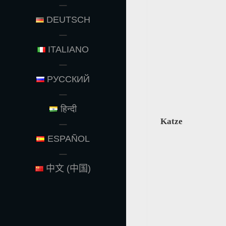
DEUTSCH
ITALIANO
РУССКИЙ
हिन्दी
Katze
ESPAÑOL
中文 (中国)