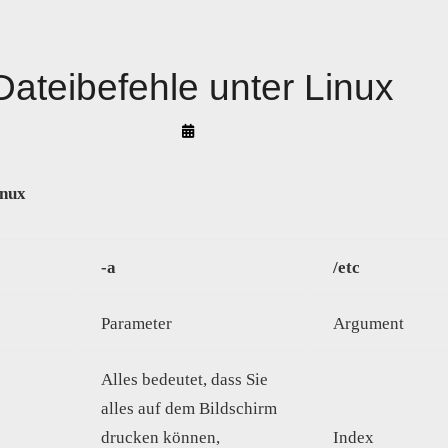
Dateibefehle unter Linux
By
Arif
Akyüz
inux
-a
/etc
Parameter
Argument
Alles bedeutet, dass Sie
alles auf dem Bildschirm
drucken können,
Index