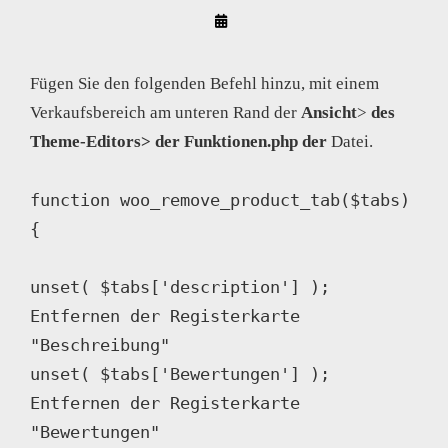
By
Arif
Akyüz
Fügen Sie den folgenden Befehl hinzu, mit einem
Verkaufsbereich am unteren Rand der
Ansicht
>
des
Theme-Editors
> der Funktionen.php der
Datei.
function woo_remove_product_tab($tabs) 
{

unset( $tabs['description'] );      		
Entfernen der Registerkarte 
"Beschreibung"

unset( $tabs['Bewertungen'] ); 					
Entfernen der Registerkarte 
"Bewertungen"
