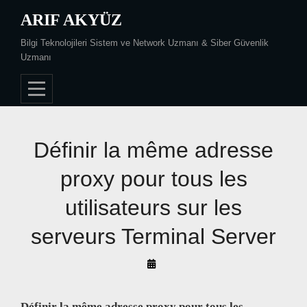
Skip
ARIF AKYÜZ
to
Bilgi Teknolojileri Sistem ve Network Uzmanı & Siber Güvenlik
content
Uzmanı
Définir la même adresse
proxy pour tous les
utilisateurs sur les
serveurs Terminal Server
By
Arif
Akyüz
Définir la même adresse proxy pour tous les