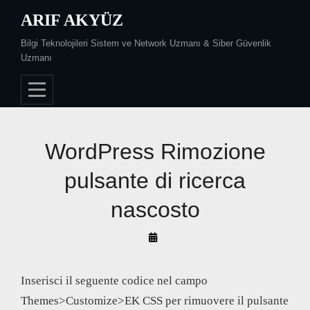
Skip
ARIF AKYÜZ
to
Bilgi Teknolojileri Sistem ve Network Uzmanı & Siber Güvenlik
content
Uzmanı
WordPress Rimozione
pulsante di ricerca
nascosto
By
Arif
Akyüz
Inserisci il seguente codice nel campo
Themes>Customize>EK CSS per rimuovere il pulsante