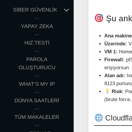
EXPAND
SİBER GÜVENLİK
CHILD
Şu anki
MENU
YAPAY ZEKA
Ana makine
HIZ TESTİ
Üzerinde:
V
VM 1:
Home 
PAROLA
Firewall:
pfS
OLUŞTURUCU
erişiyorsun
Alan adı:
ho
8123 portuna
WHAT’S MY IP
Risk:
Por
(brute force,
DÜNYA SAATLERİ
Cloudfla
TÜM MAKALELER