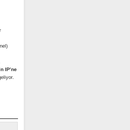
r
nel)
.
in IP’ne
eliyor.