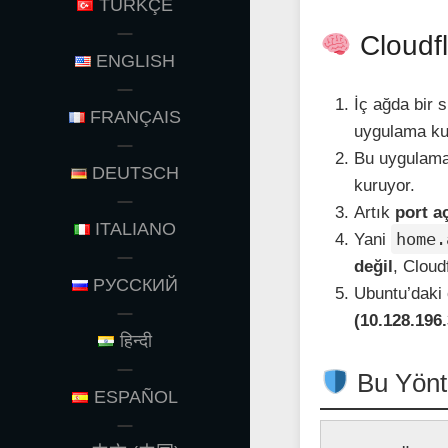
TÜRKÇE
Cloudfl
ENGLISH
İç ağda bir
FRANÇAIS
uygulama ku
Bu uygulam
DEUTSCH
kuruyor.
Artık
port 
ITALIANO
home.
Yani
değil
, Cloud
РУССКИЙ
Ubuntu’daki 
(10.128.196
हिन्दी
Bu Yönte
ESPAÑOL