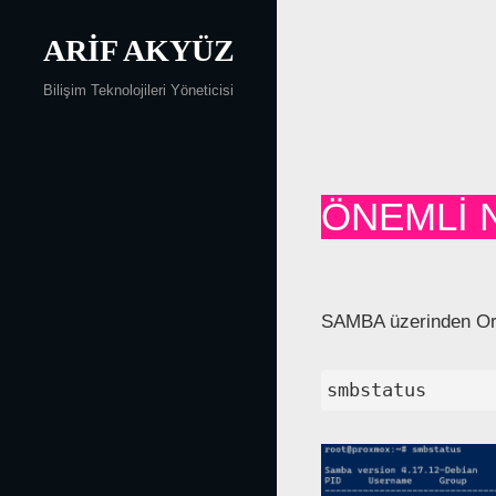
Skip
to
ARIF AKYÜZ
content
Yazı
Bilişim Teknolojileri Yöneticisi
gezinmesi
ÖNEMLİ 
SAMBA üzerinden Ort
smbstatus