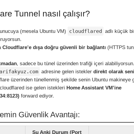
are Tunnel nasıl çalışır?
cloudflared
 sunucuya (mesela Ubuntu VM)
adlı küçük bi
ruyorsun.
a
Cloudflare’e dışa doğru güvenli bir bağlantı
(HTTPS tun
açmadan
, sadece bu tünel üzerinden trafiği içeri alabiliyorsun
arifakyuz.com
adresine gelen istekler
direkt olarak sen
flare üzerinden tünellenmiş şekilde senin Ubuntu makineye g
cloudflared ise gelen istekleri
Home Assistant VM’ine
.34:8123)
forward ediyor.
min Güvenlik Avantajı:
Şu Anki Durum (Port