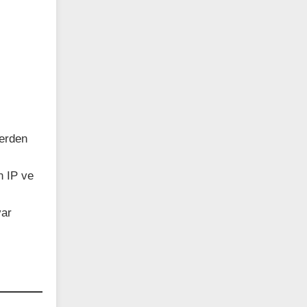
erden
 IP ve
var