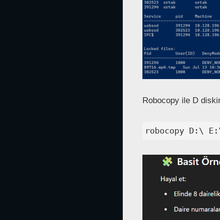
Robocopy ile D diski
robocopy D:\ E: