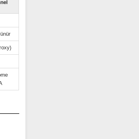
nnel
rünür
roxy)
Home
A