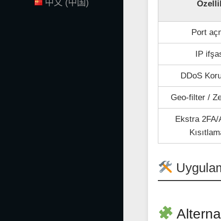
中文 (中国)
Özelli
Port a
IP ifşa
DDoS Kor
Geo-filter / Z
Ekstra 2FA
Kısıtlam
Uygulama
Alterna