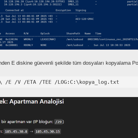
nden E diskine güevenli şekilde tüm dosyaları kopyalama P
\ /E /V /ETA /TEE /LOG:C:\kopya_log.txt