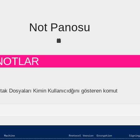
Not Panosu
By
Arif
Akyüz
NOTLAR
ak Dosyaları Kimin Kullanıcıdğını gösteren komut