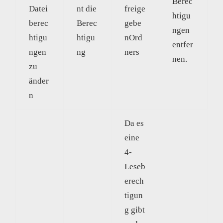
Berec
Datei
nt die
freige
htigu
berec
Berec
gebe
ngen
htigu
htigu
nOrd
entfer
ngen
ng
ners
nen.
zu
änder
n
Da es
eine
4-
Leseb
erech
tigun
g gibt