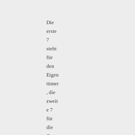
Die
erste
7
steht
für
den
Eigen
tümer
, die
zweit
e 7
für
die