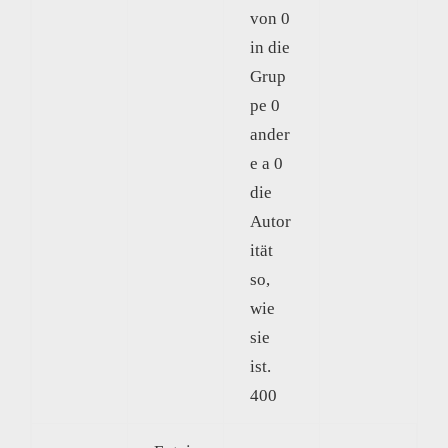
von 0
in die
Grup
pe 0
ander
e a 0
die
Autor
ität
so,
wie
sie
ist.
400