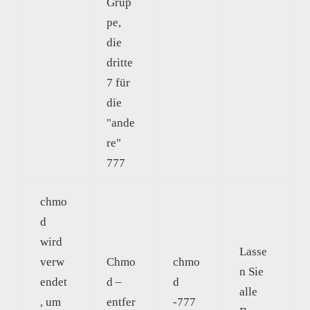
Grup
pe,
die
dritte
7 für
die
"ande
re"
777
chmo
d
wird
Lasse
verw
Chmo
chmo
n Sie
endet
d –
d
alle
, um
entfer
-777