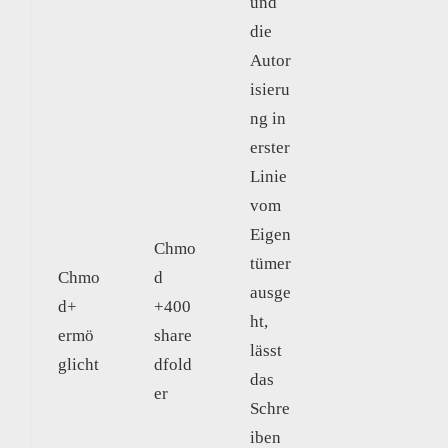
und
die
Autor
isieru
ng in
erster
Linie
vom
Eigen
Chmo
tümer
Chmo
d
ausge
d+
+400
ht,
ermö
share
lässt
glicht
dfold
das
er
Schre
iben