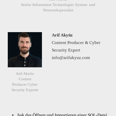
Senior Information Technologies System- und
Netzwerkspezialist
Arif Akyüz
Content Producer & Cyber
Security Expert
info@arifakyuz.com
Arif Akyüz
Content
Producer Cyber
Security Experte
.bak das Öffnen und Importieren einer SQL-Datei