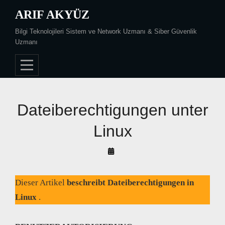
Skip
ARIF AKYÜZ
to
Bilgi Teknolojileri Sistem ve Network Uzmanı & Siber Güvenlik
content
Uzmanı
Dateiberechtigungen unter
Linux
By
Arif
Akyüz
Dieser Artikel
beschreibt Dateiberechtigungen in
Linux
.