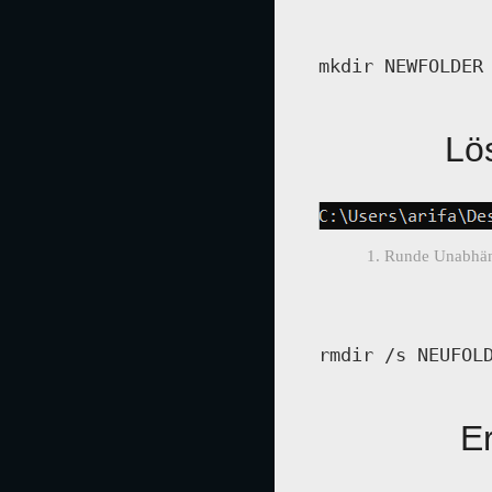
mkdir NEWFOLDER
Lö
1. Runde Unabhäng
rmdir /s NEUFOL
E