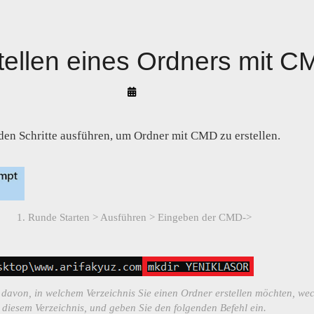
stellen eines Ordners mit 
By
Arif
Akyüz
den Schritte ausführen, um Ordner mit CMD zu erstellen.
1. Runde Starten > Ausführen > Eingeben der CMD->
avon, in welchem Verzeichnis Sie einen Ordner erstellen möchten, wec
diesem Verzeichnis, und geben Sie den folgenden Befehl ein.