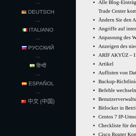
Alle Blog-Einträg
Trade Center ko
DEUTSCH
Ändern Sie den
Angriffe auf int
ITALIANO
Anpassung des W
Anzeigen des nie
РУССКИЙ
ARİF AKYÜZ – 
Artikel
हिन्दी
Auflisten von Da
Backup-Richtlini
ESPAÑOL
Befehle wechsel
Benutzerverwaltu
中文 (中国)
Bitlocker in Bet
Centos 7 IP-Ums
Checkliste für d
Cisco Router Kon