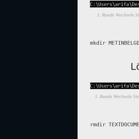
1. Runde Wechseln Si
mkdir METINBELG
L
1. Runde Wechseln Sie
rmdir TEXTDOCUM