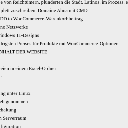
e von Reichtümern, plünderten die Stadt, Latinos, im Prozess, e
mplett zuschreiben. Domaine Alma mit CMD
 ADD to WooCommerce-Warenkorbbeitrag
erne Netzwerke
indows 11-Designs
drigsten Preises für Produkte mit WooCommerce-Optionen
INHALT DER WEBSITE
teien in einem Excel-Ordner
e
n
ng unter Linux
rieb genommen
chaltung
en Serverraum
figuration