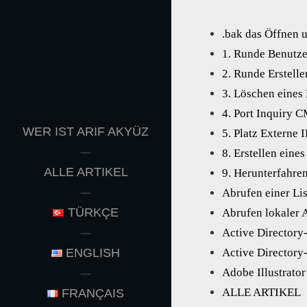
.bak das Öffnen 
1. Runde Benutz
2. Runde Erstell
3. Löschen eines
4. Port Inquiry 
WER IST ARIF AKYÜZ
5. Platz Externe 
8. Erstellen ein
ALLE ARTIKEL
9. Herunterfahr
Abrufen einer Li
TÜRKÇE
Abrufen lokaler 
Active Directory
Active Directory
ENGLISH
Adobe Illustrator
ALLE ARTIKEL
FRANÇAIS