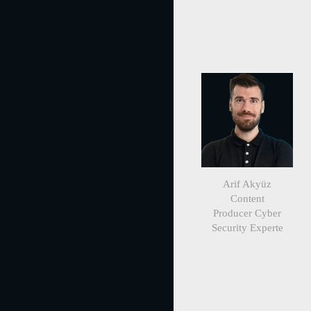
Arif Akyüz
Content
Producer Cyber
Security Experte