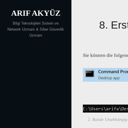
Skip
ARIF AKYÜZ
to
content
8. Er
Bilgi Teknolojileri Sistem ve
Network Uzmanı & Siber Güvenlik
Uzmanı
Sie können die folgen
2. Runde Unabhängig d