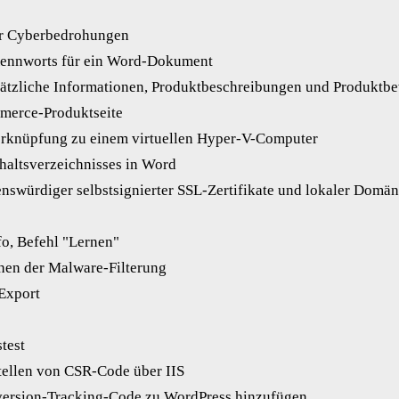
ür Cyberbedrohungen
Kennworts für ein Word-Dokument
sätzliche Informationen, Produktbeschreibungen und Produktb
erce-Produktseite
Verknüpfung zu einem virtuellen Hyper-V-Computer
nhaltsverzeichnisses in Word
uenswürdiger selbstsignierter SSL-Zertifikate und lokaler Domä
o, Befehl "Lernen"
en der Malware-Filterung
-Export
test
tellen von CSR-Code über IIS
ersion-Tracking-Code zu WordPress hinzufügen