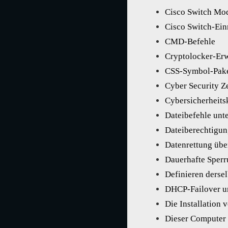
Cisco Switch Mod
Cisco Switch-Ein
CMD-Befehle
Cryptolocker-Erw
CSS-Symbol-Pak
Cyber Security Ze
Cybersicherheits
Dateibefehle unt
Dateiberechtigun
Datenrettung über
Dauerhafte Sperr
Definieren derse
DHCP-Failover u
Die Installation 
Dieser Computer 