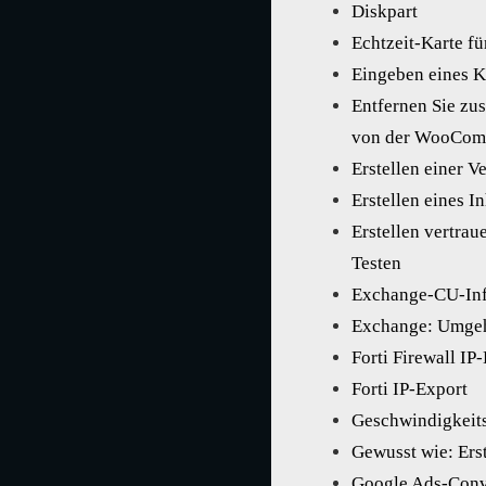
Diskpart
Echtzeit-Karte f
Eingeben eines 
Entfernen Sie zu
von der WooComm
Erstellen einer 
Erstellen eines I
Erstellen vertra
Testen
Exchange-CU-Inf
Exchange: Umgeh
Forti Firewall IP
Forti IP-Export
Geschwindigkeits
Gewusst wie: Ers
Google Ads-Conv