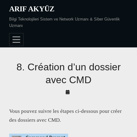
Skip
ARIF AKYÜZ
to
Bilgi Teknolojileri Sistem ve Network Uzmanı & Siber Güvenlik
content
Uzmanı
8. Création d’un dossier
avec CMD
By
Arif
Akyüz
Vous pouvez suivre les étapes ci-dessous pour créer
des dossiers avec CMD.