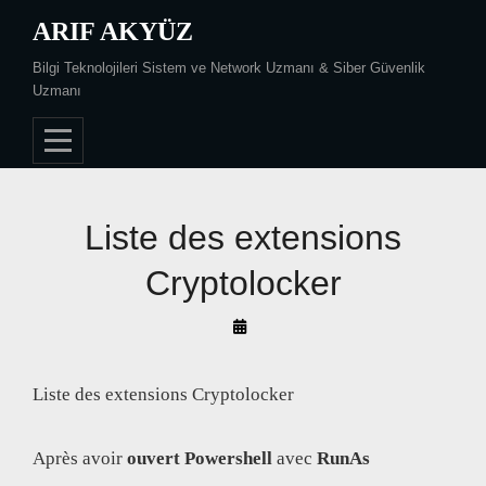
Skip
ARIF AKYÜZ
to
Bilgi Teknolojileri Sistem ve Network Uzmanı & Siber Güvenlik
content
Uzmanı
Liste des extensions
Cryptolocker
By
Arif
Akyüz
Liste des extensions Cryptolocker
Après avoir
ouvert Powershell
avec
RunAs