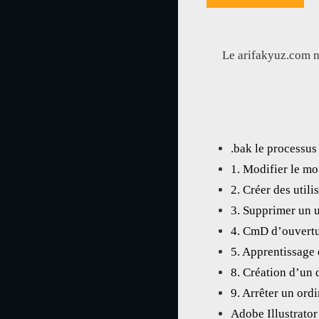
Le arifakyuz.com n’
.bak le processus
1. Modifier le mo
2. Créer des util
3. Supprimer un 
4. CmD d’ouvertu
5. Apprentissage
8. Création d’un
9. Arrêter un ord
Adobe Illustrator