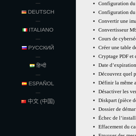
Configuration du
DEUTSCH
Configuration du
Convertir une im
ITALIANO
Convertisseur M
Cours de cyberséc
РУССКИЙ
Créer une table 
Cryptage PDF et 
Date d’expiration
हिन्दी
Découvrez quel p
Définir la même a
ESPAÑOL
Désactiver les ve
Diskpart (pièce d
中文 (中国)
Dossier de déma
Échec de l’insta
Effacement du c
Envoyer des mess