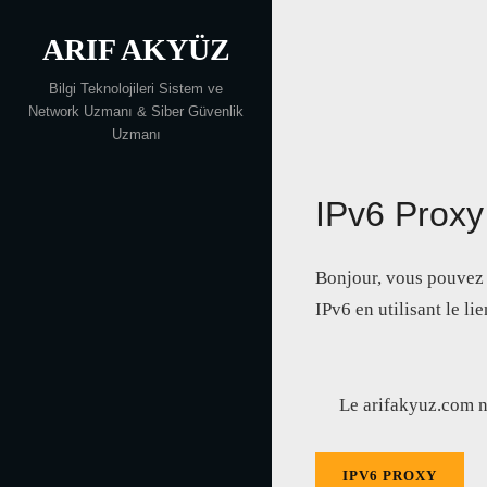
Skip
ARIF AKYÜZ
to
content
Bilgi Teknolojileri Sistem ve
Network Uzmanı & Siber Güvenlik
Uzmanı
IPv6 Proxy
Bonjour, vous pouvez 
IPv6 en utilisant le li
Le arifakyuz.com n’
IPV6 PROXY