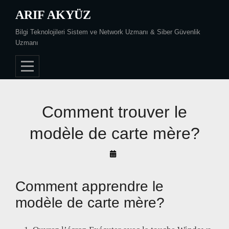
Skip
ARIF AKYÜZ
to
Bilgi Teknolojileri Sistem ve Network Uzmanı & Siber Güvenlik
content
Uzmanı
Comment trouver le
modèle de carte mère?
By
Arif
Akyüz
Comment apprendre le
modèle de carte mère?