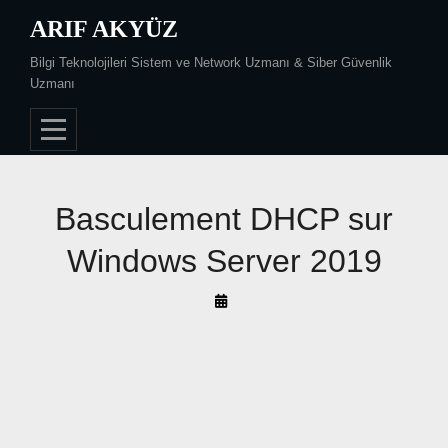
Skip
ARIF AKYÜZ
to
Bilgi Teknolojileri Sistem ve Network Uzmanı & Siber Güvenlik
content
Uzmanı
Basculement DHCP sur
Windows Server 2019
By
Arif
Akyüz