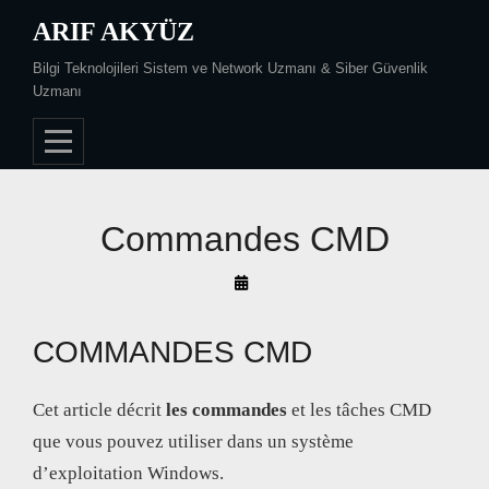
Skip
ARIF AKYÜZ
to
Bilgi Teknolojileri Sistem ve Network Uzmanı & Siber Güvenlik
content
Uzmanı
Commandes CMD
By
Arif
Akyüz
COMMANDES CMD
Cet article décrit
les commandes
et les tâches CMD
que vous pouvez utiliser dans un système
d’exploitation Windows.