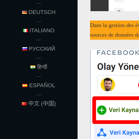
DEUTSCH
Dans la gestion des é
ITALIANO
sources de données d
РУССКИЙ
हिन्दी
ESPAÑOL
中文 (中国)