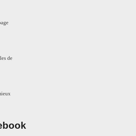
page
les de
mieux
cebook