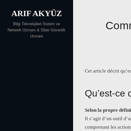
Skip
ARIF AKYÜZ
to
content
Comm
Bilgi Teknolojileri Sistem ve
Network Uzmanı & Siber Güvenlik
Uzmanı
Cet article décrit qu’
Qu’est-ce 
Selon la propre défin
Il s’agit d’un outil d
comprenant les actions