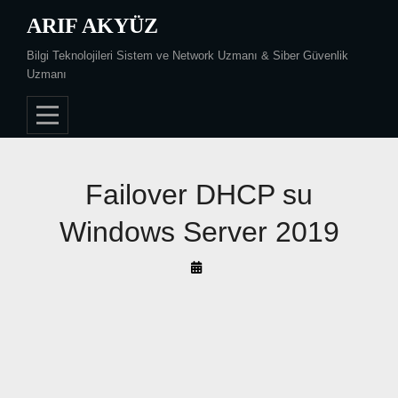
Skip
ARIF AKYÜZ
to
Bilgi Teknolojileri Sistem ve Network Uzmanı & Siber Güvenlik
content
Uzmanı
Failover DHCP su
Windows Server 2019
By
Arif
Akyüz