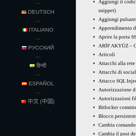
Aggiungi il codi
snippet)
DEUTSCH
Aggiungi pulsan
Apprendimento de
ITALIANO
Aprire la porta
ARİF AKYÜZ – 
РУССКИЙ
Articoli
Attacchi alla rete
हिन्दी
Attacchi di socia
Attacco SQL Inje
ESPAÑOL
Autorizzazione di
Autorizzazioni fi
中文 (中国)
Bitlocker commis
Blocco persistent
Cambia comando
Cambia il post 