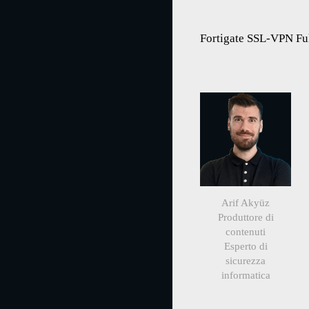
Fortigate SSL-VPN Full
Arif Akyüz
Produttore di
contenuti
Esperto di
sicurezza
informatica