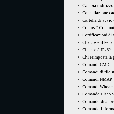
Cambia indirizz
Cancellazione c
Cartella di avvi
Centos 7 Commut
Certificazioni di
Che cos'è il Pene
Che cos'è IPv6?
Chi reimposta la 
Comandi CMD
Comandi di file 
Comandi NMAP
Comandi Whoam
Comando Cisco S
Comando di appre
Comando Informa