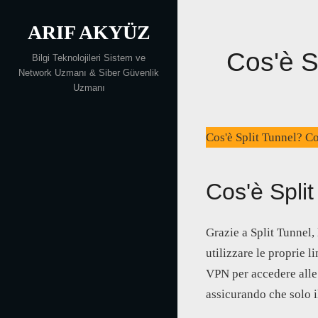
Skip
ARIF AKYÜZ
to
content
Cos'è S
Bilgi Teknolojileri Sistem ve
Network Uzmanı & Siber Güvenlik
Uzmanı
Cos'è Split Tunnel? Co
Cos'è Spli
Grazie a Split Tunnel,
utilizzare le proprie 
VPN per accedere alle 
assicurando che solo il