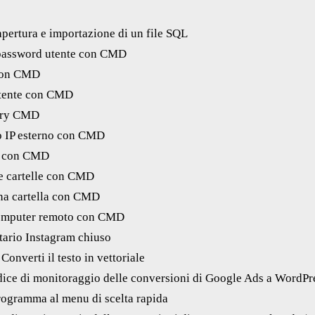
apertura e importazione di un file SQL
 password utente con CMD
 con CMD
utente con CMD
uiry CMD
o IP esterno con CMD
a con CMD
e e cartelle con CMD
una cartella con CMD
computer remoto con CMD
tario Instagram chiuso
Converti il testo in vettoriale
dice di monitoraggio delle conversioni di Google Ads a WordPr
ogramma al menu di scelta rapida