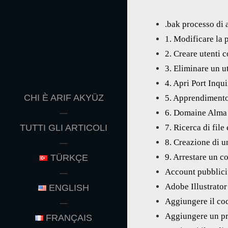
.bak processo di 
1. Modificare la
2. Creare utenti
3. Eliminare un 
4. Apri Port Inq
CHI È ARIF AKYÜZ
5. Apprendiment
6. Domaine Alm
TUTTI GLI ARTICOLI
7. Ricerca di fil
8. Creazione di 
9. Arrestare un 
TÜRKÇE
Account pubblici
Adobe Illustrator 
ENGLISH
Aggiungere il co
Aggiungere un pr
FRANÇAIS