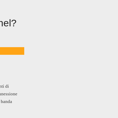
nel?
ti di
onnessione
i banda