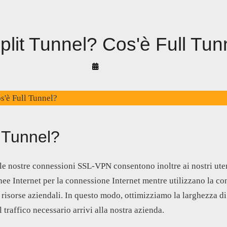
plit Tunnel? Cos'è Full Tun
By
Arif
Akyüz
s'è Full Tunnel?
t Tunnel?
 le nostre connessioni SSL-VPN consentono inoltre ai nostri uten
linee Internet per la connessione Internet mentre utilizzano la c
risorse aziendali. In questo modo, ottimizziamo la larghezza d
 traffico necessario arrivi alla nostra azienda.