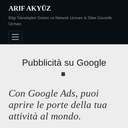
Skip
ARIF AKYÜZ
to
Bilgi Teknolojileri Sistem ve Network Uzmanı & Siber Güvenlik
content
Uzmanı
Pubblicità su Google
By
Arif
Akyüz
Con Google Ads, puoi
aprire le porte della tua
attività al mondo.