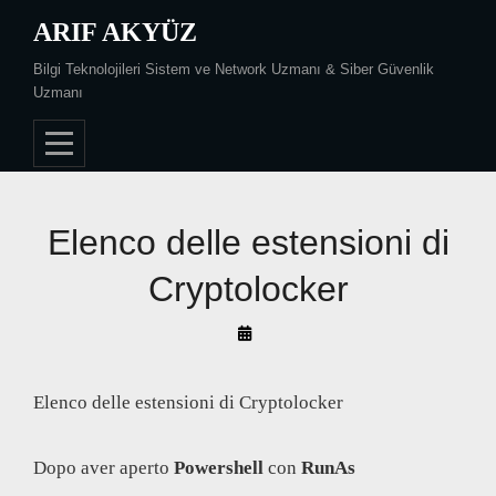
Skip
ARIF AKYÜZ
to
Bilgi Teknolojileri Sistem ve Network Uzmanı & Siber Güvenlik
content
Uzmanı
Elenco delle estensioni di
Cryptolocker
By
Arif
Akyüz
Elenco delle estensioni di Cryptolocker
Dopo aver aperto
Powershell
con
RunAs