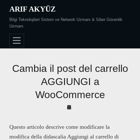
Skip
ARIF AKYÜZ
to
Bilgi Teknolojileri Sistem ve Network Uzmanı & Siber Güvenlik
content
Uzmanı
Cambia il post del carrello
AGGIUNGI a
WooCommerce
By
Arif
Akyüz
Questo articolo descrive come modificare la
modifica della didascalia Aggiungi al carrello di