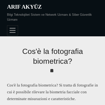
Skip
ARIF AKYÜZ
to
Bilgi Teknolojileri Sistem ve Network Uzmanı & Siber Güvenlik
content
Uzmanı
Cos'è la fotografia
biometrica?
By
Arif
Akyüz
Cos'è la fotografia biometrica? Si tratta di fotografie in
cui è possibile rilevare la biometria facciale con
determinate misurazioni e caratteristiche.