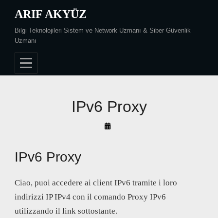
Skip
ARIF AKYÜZ
to
Bilgi Teknolojileri Sistem ve Network Uzmanı & Siber Güvenlik
content
Uzmanı
IPv6 Proxy
By
Arif
Akyüz
IPv6 Proxy
Ciao, puoi accedere ai client IPv6 tramite i loro
indirizzi IP IPv4 con il comando Proxy IPv6
utilizzando il link sottostante.